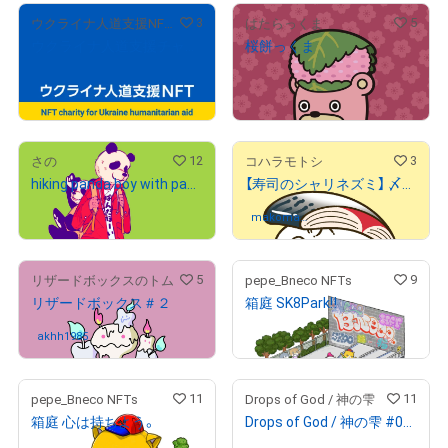
3
5
ウクライナ人道支援NFTストア
はたらっくま
ウクライナ人道支援チャリティNFT 10,000,000円
桜餅っくま
¥
20,000
販売期間外
売出し（初回販売）
12
3
さの
コハラモトシ
hiking panda boy with panda kun
【寿司のシャリネズミ】 〆サバ
¥
20,000
makomak
さんが保有中
o
5
9
リザードボックスのトム
pepe_Bneco NFTs
リザードボックス＃２
箱庭 SK8Park‼︎
¥
20,000
akhh1985
さんが保有中
11
11
pepe_Bneco NFTs
Drops of God / 神の雫
箱庭 心は持ちよう。
Drops of God / 神の雫 #01-1