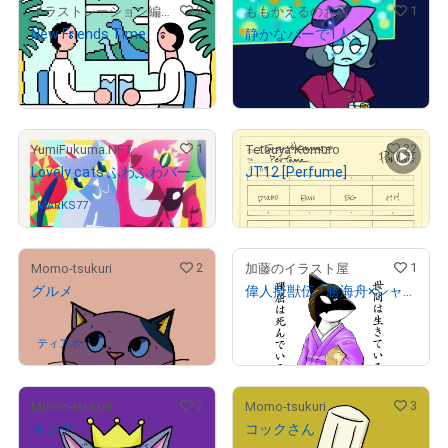
2
1
イラストレーション編集部
ももかえるのお店
New Friends Time
静かなバーで1人
¥
2,000
# 18/500
# 1/10
出庫済
売出し（初回販売）
1
22
YumiFukuma.NFT
Tetsuya Komuro
Lovely cats ふわふわバージョン
JT12 [Perfume]
# 2/10
¥
500,000
MARKS77
さんが保有中
2
1
Momo-tsukuri
加藤のイラスト屋
グルメ
偉人擬獣伝 「勝海舟×シャチ」
¥
2,000
ティアボイ
さんが保有中
売出し（初回販売）
ス
2
3
Momo-tsukuri
Momo-tsukuri
キング
コックさん