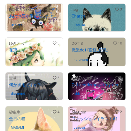
10
3
HONDA NEKO
neg
あの地図が手に入ったときいたのだけどね
Charon
usausa
さんが保有中
usausa
さんが保有中
5
10
ゆきとも
DOT'S
花冠
職業dot『殿様_003』
¥
4,000
narunaru
さんが保有中
5
6
吉草
HONDA NEKO
何か御用ですか？
Cat gentleman in mysterious world
diamond
さんが保有中
isbb
さんが保有中
4
2
砂虫隼
MA+Ron
金目の猫
ファッションイラスト#1 「The morning Of the Holiday」
MASAMI
さんが保有中
usausa
さんが保有中