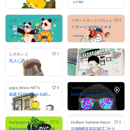
¥
20,000
s-t1982
さんが保有中
5
5
さの
リザードボックスのトム
SABOTEN[組体操]
リザードボックス＃８
yamato20
さんが保有中
noman
さんが保有中
3
1
5
ヒポポンゴ
フクザワ
先人に訊く
選んで
販売期間外
販売期間外
5
3
pepe_Bneco NFTs
SoKiMa
箱庭 POOL（Nine-ball）。
Buddha goes to the psychedelic party
¥
19,800
to_21ui
さんが保有中
12
2
Rampage Horses Club
Endless Summer Records
Rampage Horses Club MHC#003
SUMMER ROCKET "サマロケクエスト" NFT-ICON