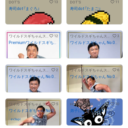
13
11
DOT'S
DOT'S
寿司dot『まぐろ』
寿司dot『たまご』
¥
27,000
¥
35,000
12
3
ワイルドスギちゃんストア
ワイルドスギちゃんストア
Premiumワイルドスギちゃん No.00001
ワイルドスギちゃん No.00002
¥
500,000
¥
50,000
2
6
ワイルドスギちゃんストア
ワイルドスギちゃんストア
ワイルドスギちゃん No.00143
ワイルドスギちゃん No.03119
¥
1,300
¥
5,000
5
10
ワイルドスギちゃんストア
HONDA NEKO
ワイルドスギちゃん No.03131
弟子にしてください
ev3apl
さんが保有中
usausa
さんが保有中