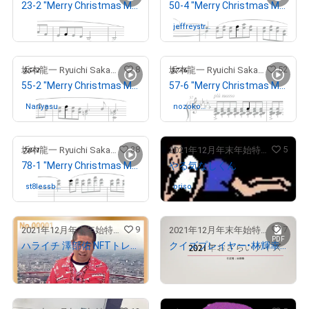
23-2 "Merry Christmas Mr. Lawrence" Ryuichi Sakamoto 坂本 龍一
50-4 "Merry Christmas Mr. Lawrence" Ryuichi Sakamoto 坂本 龍一
出庫済
jeffreystra
さんが保有中
nger
8
52
坂本龍一 Ryuichi Sakamoto
坂本龍一 Ryuichi Sakamoto
55-2 "Merry Christmas Mr. Lawrence" Ryuichi Sakamoto 坂本 龍一
57-6 "Merry Christmas Mr. Lawrence" Ryuichi Sakamoto 坂本 龍一
Nariyasu
さんが保有中
nozokom
さんが保有中
a
38
5
坂本龍一 Ryuichi Sakamoto
2021年12月年末年始特設ストア
78-1 "Merry Christmas Mr. Lawrence" Ryuichi Sakamoto 坂本 龍一
やる気なしくん
st8lessbas
さんが保有中
oriso
さんが保有中
s
9
7
2021年12月年末年始特設ストア
2021年12月年末年始特設ストア
PDF
ハライチ 澤部佑 NFTトレーディングカード
クイズプレイヤー・林輝幸からの挑戦状〜2021年のニュースから選りすぐりの難問をお届け〜
¥
555,555
¥
30,000