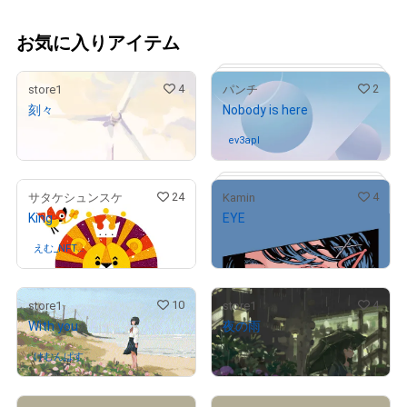
お気に入りアイテム
4
2
store1
パンチ
刻々
Nobody is here
¥
100,000
ev3apl
さんが保有中
24
4
サタケシュンスケ
Kamin
King
EYE
¥
97,500
# 3/4
えむ_NFT
さんが保有中
コレクター
10
4
store1
store1
With you
夜の雨
¥
50,000
# 5/5
けむんぱす
さんが保有中