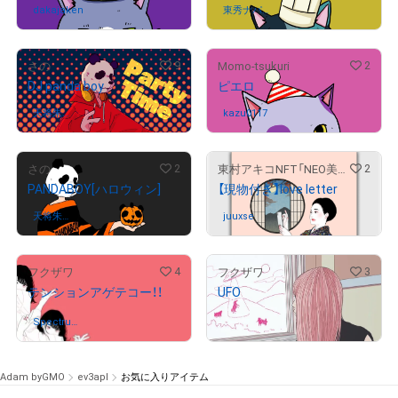
dakajaken
さんが保有中
東秀ナパー
さんが保有中
ル
9
2
さの
Momo-tsukuri
DJ panda boy
ピエロ
天将朱
さんが保有中
kazu0117
さんが保有中
雀/suzaku
2
2
さの
東村アキコNFT「NEO美人画2022」
PANDABOY[ハロウィン]
【現物付き】love letter
天将朱
さんが保有中
juuxse
さんが保有中
雀/suzaku
4
3
フクザワ
フクザワ
テンションアゲテコー！！
UFO
¥
51,000
Spectrum
さんが保有中
Science
Adam byGMO
ev3apl
お気に入りアイテム