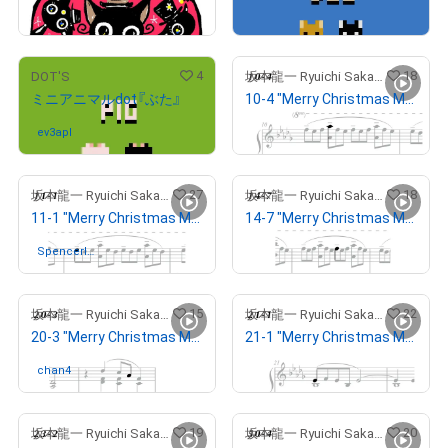
¥
20,000
¥
30,000
4
18
DOT'S
坂本龍一 Ryuichi Sakamoto
ミニアニマルdot『ぶた』
10-4 "Merry Christmas Mr. Lawrence" Ryuichi Sakamoto 坂本 龍一
¥
340,000
ev3apl
さんが保有中
27
18
坂本龍一 Ryuichi Sakamoto
坂本龍一 Ryuichi Sakamoto
11-1 "Merry Christmas Mr. Lawrence" Ryuichi Sakamoto 坂本 龍一
14-7 "Merry Christmas Mr. Lawrence" Ryuichi Sakamoto 坂本 龍一
¥
999,999
Spencerlo
さんが保有中
ong
15
22
坂本龍一 Ryuichi Sakamoto
坂本龍一 Ryuichi Sakamoto
20-3 "Merry Christmas Mr. Lawrence" Ryuichi Sakamoto 坂本 龍一
21-1 "Merry Christmas Mr. Lawrence" Ryuichi Sakamoto 坂本 龍一
¥
1,000,000
chan4
さんが保有中
19
20
坂本龍一 Ryuichi Sakamoto
坂本龍一 Ryuichi Sakamoto