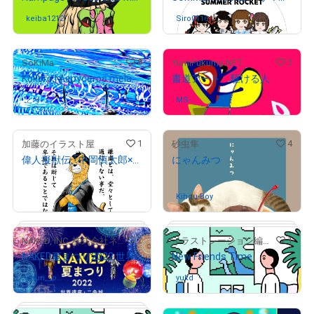
keiba1212
さんが保有中
Siro0116
さんが保有中
8
2
SoKiMa
YumiFukuma.NFT
Kokoro | Aepyceros melampus
書道アート 駆ける人
# 1/10
とりっと
さんが保有中
MS-
さんが保有中
popt369
1
4
加藤のイラスト屋
砂虫隼
偉人擬獣伝 「中岡慎太郎×イタチ」
にゃんみつ
¥
2,000
売出し（初回販売）
Kihou-Boy
さんが保有中
2
1
NAKED, INC. 株式会社ネイキッド
イラストレーション編集部
NAKED夏まつり2022 世界遺産・二条城 入場券付きNFT（1次購入者限定入場券）
New Friends Time
shuri__ph
さんが保有中
yukd
さんが保有中
otograph