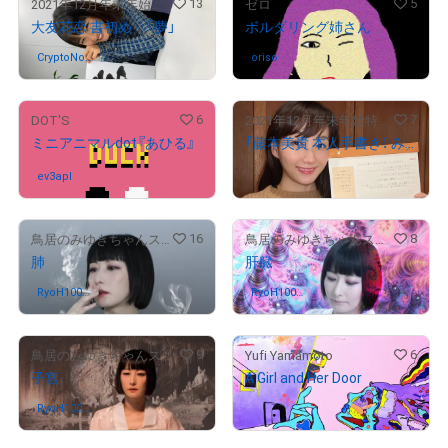
13
5
2021年12月年末年始特設ストア
ゼロ
大友花恋 書初め 「夢」
ボルダリング姉さん
CryptoNob
さんが保有中
oriso
さんが保有中
u
6
7
DOT'S
2021年12月年末年始特設ストア
ミニアニマルdot『あひる』
「藤本美貴 本人手書き！ みんな大好き！庄司家の超時短レシピ！」
¥
66,600
ev3apl
さんが保有中
16
8
鳥居のみゆきちゃんストア
鳥居のみゆきちゃんストア
肺
肝臓
RyoH10079
さんが保有中
RyoH10079
さんが保有中
4
4
9
6
鳥居のみゆきちゃんストア
Yufi Yamamoto
子宮
A Girl and Her Door
RyoH10079
さんが保有中
販売期間外
4