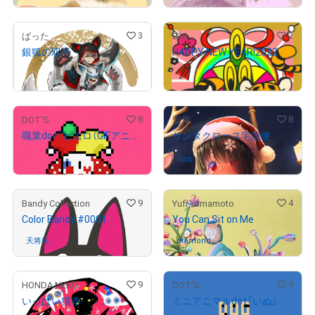
3
2
ばった
838
銀狐の双子
HAPPY NEW YEAR!2022
¥
6,000
¥
1,000
8
8
DOT'S
安保
職業dot『ピエロ（GIFアニメ）』
サンタクロース宅急便
¥
100,000
isbb
さんが保有中
9
4
Bandy Collection
Yufi Yamamoto
Color Bandy #0001
You Can Sit on Me
天将朱
さんが保有中
diamond
さんが保有中
雀/suzaku
9
9
HONDA NEKO
DOT'S
いっぱい猫赤
ミニアニマルdot『いぬ』