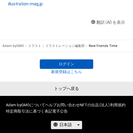
の管理委託を受けている者からの事前の同意なしに、上記の「本
illustration-mag.jp
アイテムの保有者が有する権利」の範囲を超えた行為、知的財産
権を侵害するおそれのある行為(改変、公開、配布、逆コンパイ
翻訳（AI）を表示
ル、リバースエンジニアリングを含みますが、これに限定されま
せん。)を行うことはできません。

・本アイテムに関する創作物の利用については、公序良俗や法令
に反する利用またはその恐れのある利用など、作成者が不適切
Adam byGMO
イラスト
イラストレーション編集部
New Friends Time
であると判断した場合、利用をお断りさせていただきます。

・本アイテムの購入、売却および利用に関して、購入者、売却者、
保有者、その他第三者が損害を被った場合、その損害がいかなる
ログイン
原因で発生したものであっても、本アイテムの著作権を有する
新規登録はこちら
方、著作隣接権の権利者またはその管理委託を受けている者は、
何らの法的責任も負わないものとします。

トップへ戻る
このアイテムに関するお問い合わせ先

Adam byGMOについて
イラストレーション編集部

ヘルプ
お問い合わせ
NFTの出品（法人）
利用規約
特定商取引法に基づく表記
電子公告
illust-magazine@genkosha.co.jp