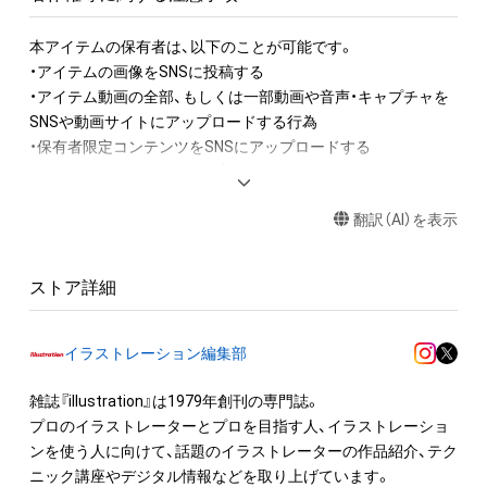
本アイテムの保有者は、以下のことが可能です。

・アイテムの画像をSNSに投稿する

・アイテム動画の全部、もしくは一部動画や音声・キャプチャを
SNSや動画サイトにアップロードする行為

・保有者限定コンテンツをSNSにアップロードする

・アイテムの画像を印刷して部屋に飾る

翻訳（AI）を表示
アイテムに関する注意事項

・本アイテムに関する創作物(画像および映像、音楽、商標または
ロゴ等を含みますがこれらに限られません。)にかかる知的財産
ストア詳細
権(著作権、特許権、実用新案権、商標権、意匠権その他の知的財
産権(それらの権利を取得し、又はそれらの権利につき登録等を
出願する権利を含みます。)を意味します。)は、本アイテムの著
イラストレーション編集部
作権を有する方、著作隣接権の権利者またはその管理委託を受
けている者によって保護されています。そのため、本アイテム
雑誌『illustration』は1979年創刊の専門誌。

を保有していたとしても、本アイテムに関する創作物にかかる
プロのイラストレーターとプロを目指す人、イラストレーショ
知的財産権を有することを意味しません。

ンを使う人に向けて、話題のイラストレーターの作品紹介、テク
・本アイテムの著作権を有する方、著作隣接権の権利者またはそ