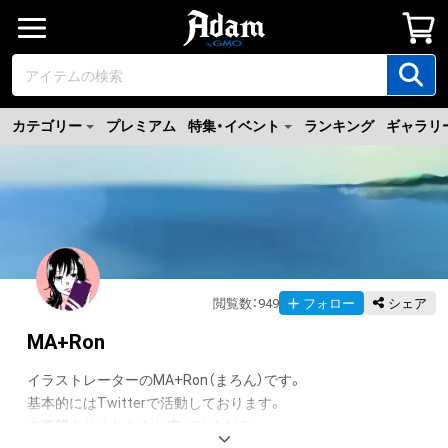
カテゴリー
プレミアム
特集・イベント
ランキング
ギャラリ
閲覧数
：
949
フォロー
シェア
MA+Ron
イラストレーターのMA+Ron（まろん）です。

基本的にはTwitterで活動しております。

ご要望ありましたらお声がけください。
