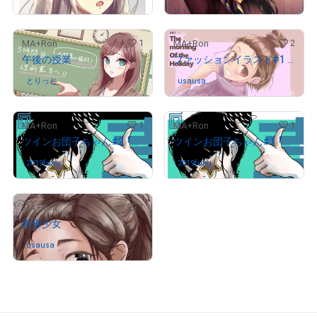
1
2
MA+Ron
MA+Ron
午後の授業
ファッションイラスト#1 「The morning Of the Holiday」
とりっと
さんが保有中
usausa
さんが保有中
# 2/5
1
1
MA+Ron
MA+Ron
ツインお団子ちゃん#2 「背景:黒」
ツインお団子ちゃん#1 「背景:白」
2019fukujy
さんが保有中
2019fukujy
さんが保有中
uya-0129
uya-0129
1
MA+Ron
美形少女
usausa
さんが保有中