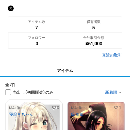
🌰MA+Ron(まろん)さん (@atsushigajpmt) / Twitter
翻訳（AI）を表示
アイテム数
保有者数
7
5
フォロワー
合計取引金額
0
¥
61,000
直近の取引
アイテム
全7件
売出し（初回販売）のみ
0
1
MA+Ron
MA+Ron
寝起きちゃん
吸血鬼
¥
8,000
¥
2,000
売出し（初回販売）