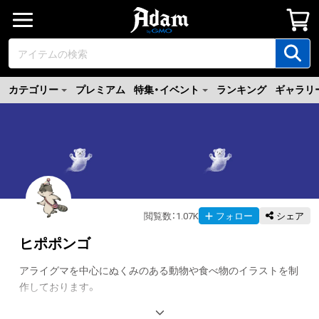
カテゴリー
プレミアム
特集・イベント
ランキング
ギャラリ
閲覧数
：
1.07K
フォロー
シェア
ヒポポンゴ
アライグマを中心にぬくみのある動物や食べ物のイラストを制
作しております。
翻訳（AI）を表示