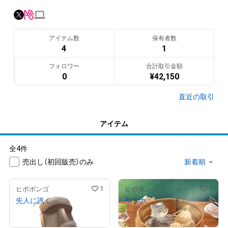
アイテム数
保有者数
4
1
フォロワー
合計取引金額
0
¥
42,150
直近の取引
アイテム
全4件
売出し（初回販売）のみ
1
4
ヒポポンゴ
ヒポポンゴ
先人に訊く
サウナ
販売期間外
販売期間外