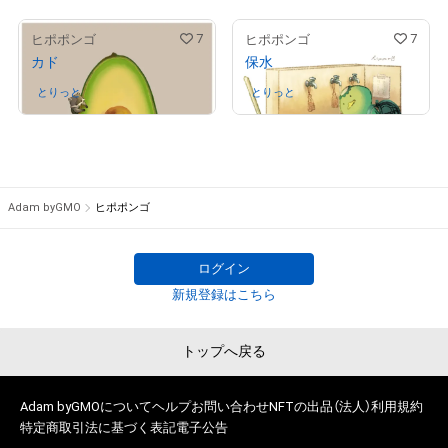
7
7
ヒポポンゴ
ヒポポンゴ
カド
保水
とりっと
さんが保有中
とりっと
さんが保有中
Adam byGMO
ヒポポンゴ
ログイン
新規登録はこちら
トップへ戻る
Adam byGMOについて
ヘルプ
お問い合わせ
NFTの出品（法人）
利用規約
特定商取引法に基づく表記
電子公告