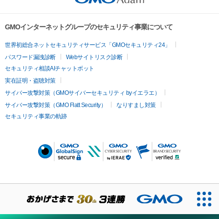
The copyrights, patents, utility models, trademarks, 
industrial design rights and other intellectual property rights 
There is 1 note (ex. bars 95, 96), 

GMOインターネットグループのセキュリティ事業について
(including the rights to obtain or to apply for registration of 
5 notes (ex. bar 23), 

such rights) regarding the contents such as images, texts, 
8 notes (ex. bars 57, 58...), 

世界初総合ネットセキュリティサービス「GMOセキュリティ24」
audio and videos etc. available for viewing, downloading and 
12 notes (ex. bars 1, 2, 3...), 

パスワード漏洩診断
Webサイトリスク診断
other uses (hereinafter referred to as the “Contents”; 
The tail of the last note of each bar can be heard in the first 
セキュリティ相談AIチャットボット
Moreover, regardless of whether the contents are available 
note of next bar.

実在証明・盗聴対策
for use to non-buyers or not) for buyers or owners of this 
So 

サイバー攻撃対策（GMOサイバーセキュリティ byイエラエ）
NFT (hereinafter referred to as the “Buyers”) are reserved by 
サイバー攻撃対策（GMO Flatt Security）
なりすまし対策
Ryuichi Sakamoto and Gentosha Inc. In other words, owning 
- The reference note is the highest note in the right hand (if 
セキュリティ事業の軌跡
this NFT or the Contents data (hereinafter referred to as 
there is harmony)

“Such NFT”) does not imply a transfer nor the agreement on 
- In case the length of the note is longer than one bar, cut out 
the usage of its intellectual property rights. 

two bars length (f.e. 「23-5」「31-5」

- bar 95, the first note takes 2 bars length = 「95-1」

Under such terms and conditions, any use beyond the 
- The last note on each bar can be heard in the cross fade in 
boundary of viewing by an individual, commercial use and 
the first note of the next bar, so the timing is shifted 1 
other acts (including but not limited to editing, exhibiting, 
second ahead. 

distributing, decompiling, reverse engineering) that require 
agreement by legally entitled persons shall not be performed 
坂本龙一「Merry Christmas Mr. Lawrence」全595音符的珍藏版