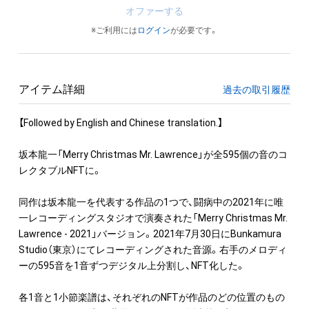
オファーする
※ご利用には
ログイン
が必要です。
アイテム詳細
過去の取引履歴
【Followed by English and Chinese translation.】

坂本龍一「Merry Christmas Mr. Lawrence」が全595個の音のコ
レクタブルNFTに。

同作は坂本龍一を代表する作品の1つで、闘病中の2021年に唯
一レコーディングスタジオで演奏された「Merry Christmas Mr. 
Lawrence - 2021」バージョン。2021年7月30日にBunkamura 
Studio（東京）にてレコーディングされた音源。右手のメロディ
ーの595音を1音ずつデジタル上分割し、NFT化した。

各1音と1小節楽譜は、それぞれのNFTが作品のどの位置のもの