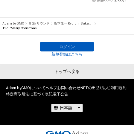
瑕疵（安全性、信頼性、正確性、完全性、有効性、特定の目的への
note is numbered for each bar, composing a total of 595 
適合性、セキュリティなどに関する欠陥、エラーやバグ等を含み
notes from 96 bars. The piece is complete only when all 595 
ます。）がないこと、及び、あらゆる環境において利用可能であ
music notes are gathered.

ることを保証するものでなく、当該瑕疵又は購入者等が使用す
 There is only one item for each note in the world, being the 
Adam byGMO
音楽/サウンド
坂本龍一 Ryuichi Sakamoto
るコンピューター、回線、ソフトウェア若しくはプラットフォー
11-1 "Merry Christmas Mr. Lawrence" Ryuichi Sakamoto 坂本 龍一
first NFT by Ryuichi Sakamoto.

ム等の環境にもとづき生じた損害について、一切の責任を負わ
ないものとします。また当社は、本サービスに関して、購入者等
Furthermore, the owners of this collectible NFT item can join 
ログイン
と第三者との間において生じた取引、連絡または紛争等につい
the auction for “NFT for the rights to obtain “Merry 
新規登録はこちら
て一切責任を負わないものとします。

Christmas Mr. Lawrence” by Ryuichi Sakamoto handwritten 
上記にかかわらず、消費者契約法の適用その他の理由により免
music sheet” starting on December 24th, 2021. The first-
責が制限される場合、株式会社幻冬舎の責任は、債務不履行また
buyer benefit for this NFT is the limited download link for WAV 
トップへ戻る
は不法行為により購入者等に生じた損害のうち現実に発生した
file of the full version of “Merry Christmas Mr. Lawrence - 
直接かつ通常の損害に限るものとします。また、かかる場合の
2021”, which will be sent via email at a later date.

Adam byGMOについて
ヘルプ
お問い合わせ
NFTの出品（法人）
利用規約
賠償金額の上限は、本ＮＦＴに関して株式会社幻冬舎が最初に
特定商取引法に基づく表記
電子公告
購入者から販売代金として受領した金額とします。ただし、当
●Description for NFT Item Name and Music Note

社の故意又は重過失に起因する場合はこれらの限定を設けずに
The part “X-X” added to the beginning of the NFT item name 
賠償をするものとします。

represents the bar number and the note number within the 
bar. If the item name is “1-1 “Merry Christmas Mr. Lawrence” 
●Cautions Regarding Copyrights

Ryuichi Sakamoto 坂本龍一”, it indicates the NFT for the 1st 
note of the 1st bar.
