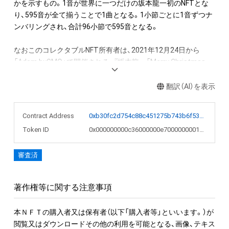
かを示すもの。1音が世界に一つだけの坂本龍一初のNFTとな
り、595音が全て揃うことで1曲となる。1小節ごとに1音ずつナ
ンバリングされ、合計96小節で595音となる。

なおこのコレクタブルNFT所有者は、2021年12月24日から
「Adam byGMO」で開催される、『坂本龍一「Merry Christmas 
Mr. Lawrence」直筆楽譜を入手できる権利NFT』のオークション
への参加が可能。またNFT初回購入者限定の特典として、
翻訳（AI）を表示
「Merry Christmas Mr. Lawrence - 2021」フルバージョンの
WAVファイルを期間限定でダウンロードできるリンクを後日メ
Contract Address
0xb30fc2d754c88c451275b743b6f530f19f643683
ールで送付します。

Token ID
0x000000000c36000000e7000000001e56
●NFT作品名と音の説明

審査済
NFT作品名の冒頭に付加された、前半の数字が楽譜の何小節目
か、後半の数字がその小節での何音目かを表現している。作品
名が「1-1 "Merry Christmas Mr. Lawrence" Ryuichi Sakamoto 
著作権等に関する注意事項
坂本龍一」の場合は、1小節目の1音目のNFTを表す。

本ＮＦＴの購入者又は保有者（以下「購入者等」といいます。）が
音源に関しては下記法則に沿っています。

閲覧又はダウンロードその他の利用を可能となる、画像、テキス
1. 該当音の切り出しは、右手のトップノートが基準です。
