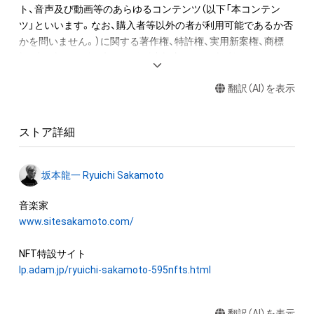
ト、音声及び動画等のあらゆるコンテンツ（以下「本コンテン
2. 音終わりが欠けてしまう該当音については、2小節分の長さで
ツ」といいます。なお、購入者等以外の者が利用可能であるか否
書き出しています。

かを問いません。）に関する著作権、特許権、実用新案権、商標
3. 各小節のラストノート（最後の1音）は、次の小節に渡って音が
権、意匠権その他一切の知的財産権（これらの権利について登録
響いています。切り出した音を小節内の楽譜と同じ正しい位置
等の出願をする権利を含みます。）は、坂本龍一及び株式会社幻
に置くとその音が途切れてしまいます、そのため便宜上、この
翻訳（AI）を表示
冬舎に留保されます。すなわち、本ＮＦＴ又は本コンテンツに
WAVデータでは位置を調整し、1秒前に配置しています。

かかるデータ（以下「本ＮＦＴ等」といいます）を保有すること
は、本コンテンツに関する知的財産権の譲渡又は利用許諾を受
“Merry Christmas Mr. Lawrence” by Ryuichi Sakamoto 
ストア詳細
けることを意味しません。

becomes a NFT collectible with 595 items of music notes. 

したがって、本ＮＦＴ等の保有者であっても、本コンテンツの権
One of Ryuichi Sakamoto’s signature pieces, “Merry 
坂本龍一 Ryuichi Sakamoto
利者である坂本龍一及び株式会社幻冬舎（またはこれらの者の
Christmas Mr. Lawrence - 2021”, was recorded at Bunkamura 
承継人若しくは管理委託先）から別途の承諾を得ずに、個人によ
Studio in Tokyo on July 30th, 2021, while fighting against 
る閲覧の範囲を超えた利用、商用利用その他の法律上権利者の
www.sitesakamoto.com/
illness, his only recording of this work in 2021. The 595 music 
承諾を必要とする行為(改変、公開、配布、逆コンパイル及びリバ
notes of the melody on the right hand were digitally divided 
ースエンジニアリングを含みますが、これらに限りません。)を
one by one and converted into a unique NFT.

行うことはできません。

lp.adam.jp/ryuichi-sakamoto-595nfts.html
The one bar music sheet's emphasized note indicates which 
株式会社幻冬舎は、本ＮＦＴ等について、事実上または法律上の
part in the composition each NFT item corresponds to. Every 
翻訳（AI）を表示