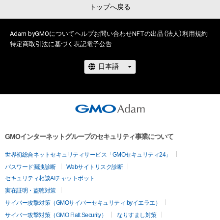
トップへ戻る
Adam byGMOについて
ヘルプ
お問い合わせ
NFTの出品（法人）
利用規約
特定商取引法に基づく表記
電子公告
GMOインターネットグループのセキュリティ事業について
世界初総合ネットセキュリティサービス「GMOセキュリティ24」
パスワード漏洩診断
Webサイトリスク診断
セキュリティ相談AIチャットボット
実在証明・盗聴対策
サイバー攻撃対策（GMOサイバーセキュリティ byイエラエ）
サイバー攻撃対策（GMO Flatt Security）
なりすまし対策