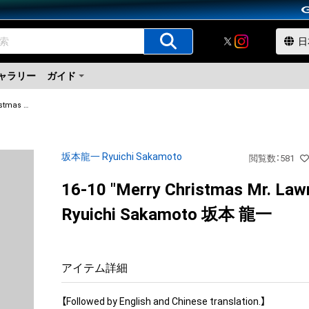
ャラリー
ガイド
16-10 "Merry Christmas Mr. Lawrence" Ryuichi Sakamoto 坂本 龍一
坂本龍一 Ryuichi Sakamoto
閲覧数
：
581
16-10 "Merry Christmas Mr. Law
Ryuichi Sakamoto 坂本 龍一
アイテム詳細
【Followed by English and Chinese translation.】
