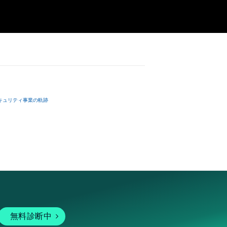
strial design 
e rights to 
ing the contents 
name represents 
 viewing, 
e item name is 
the “Contents”; 
 坂本龍一”, it 
le for use to 
einafter 
kamoto and 
ntents data 
キュリティ事業の軌跡
transfer nor the 
. 

irst note of 
undary of 
including but 
g, reverse 
ersons shall not 
(if there is 
s of the 
successor and 
ut out two bars 
無料診断中
t) even if This 