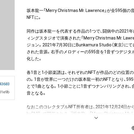
坂本龍一「Merry Christmas Mr. Lawrence」が全59
NFTに。

同作は坂本龍一を代表する作品の1つで、闘病中の2021
ィングスタジオで演奏された「Merry Christmas Mr. Lawren
ジョン。2021年7月30日にBunkamura Studio（東京
された音源。右手のメロディーの595音を1音ずつデジタル
化した。

各1音と1小節楽譜は、それぞれのNFTが作品のどの位置
の。1音が世界に一つだけの坂本龍一初のNFTとなり、59
43683
とで1曲となる。1小節ごとに1音ずつナンバリングされ、合
01e9b
音となる。

なおこのコレクタブルNFT所有者は、2021年12月24日から「
byGMO」で開催される、『坂本龍一「Merry Christmas Mr. 
譜を入手できる権利NFT』のオークションへの参加が可能
入者限定の特典として、「Merry Christmas Mr. Lawrence