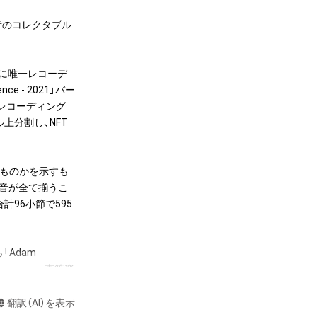
5個の音のコレクタブル
年に唯一レコーデ
ce - 2021」バー
）にてレコーディング
上分割し、NFT
のものかを示すも
5音が全て揃うこ
計96小節で595
Adam 
Lawrence」直筆楽
。またNFT初回購
 - 2021」フルバー
翻訳（AI）を表示