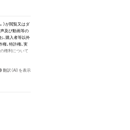
リンクを後日メー
。）が閲覧又はダ
節目か、後半の数
音声及び動画等の
erry 
お、購入者等以外
本龍一」の場合は、1小節目
作権、特許権、実
らの権利について
株式会社幻冬舎に
かるデータ（以下
翻訳（AI）を表示
ツに関する知的財
長さで書き出して
て音が響いていま
ツの権利者である
くとその音が途切
若しくは管理委
置を調整し、1秒
超えた利用、商用
公開、配布、逆コ
これらに限りませ
ecomes a NFT 