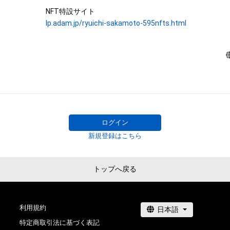
株式会社幻冬舎は、本ＮＦＴ等について、事実上または法
One of Ryuichi Sakamoto’s signature pieces, “Merry Chri
lp.adam.jp/ryuichi-sakamoto-595nfts.html
性、信頼性、正確性、完全性、有効性、特定の目的への適合
Lawrence - 2021”, was recorded at Bunkamura Studio in 
などに関する欠陥、エラーやバグ等を含みます。）がないこ
30th, 2021, while fighting against illness, his only recordi
る環境において利用可能であることを保証するものでな
in 2021. The 595 music notes of the melody on the right
購入者等が使用するコンピューター、回線、ソフトウェア
digitally divided one by one and converted into a unique N
フォーム等の環境にもとづき生じた損害について、一切
ものとします。また当社は、本サービスに関して、購入者
The one bar music sheet's emphasized note indicates wh
において生じた取引、連絡または紛争等について一切責
composition each NFT item corresponds to. Every note 
とします。

each bar, composing a total of 595 notes from 96 bars. T
上記にかかわらず、消費者契約法の適用その他の理由に
ログイン
complete only when all 595 music notes are gathered.

れる場合、株式会社幻冬舎の責任は、債務不履行または不
新規登録はこちら
 There is only one item for each note in the world, being the first NFT by 
者等に生じた損害のうち現実に発生した直接かつ通常の
Ryuichi Sakamoto.

します。また、かかる場合の賠償金額の上限は、本ＮＦＴ
幻冬舎が最初に購入者から販売代金として受領した金額
トップへ戻る
Furthermore, the owners of this collectible NFT item can 
し、当社の故意又は重過失に起因する場合はこれらの限
for “NFT for the rights to obtain “Merry Christmas Mr. L
をするものとします。

Ryuichi Sakamoto handwritten music sheet” starting o
24th, 2021. The first-buyer benefit for this NFT is the l
利用規約
●Cautions Regarding Copyrights

link for WAV file of the full version of “Merry Christmas M
特定商取引法に基づく表記