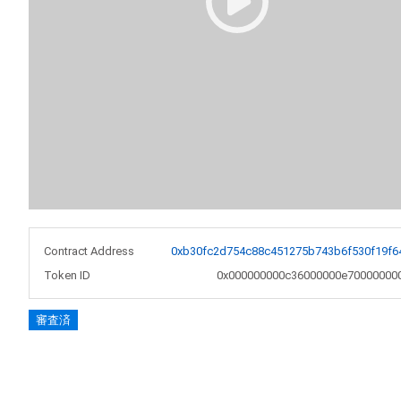
Contract Address
0xb30fc2d754c88c451275b743b6f530f19f6
Token ID
0x000000000c36000000e70000000
審査済