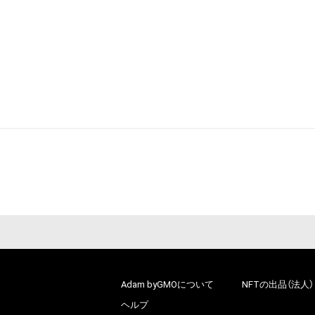
Adam byGMOについて
NFTの出品（法人）
ヘルプ