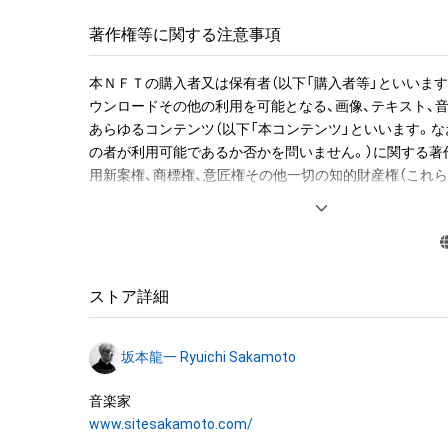
ジョンのWAVファイルを期間限定でダウンロードできる
ルで送付します。

著作権等に関する注意事項
●NFT作品名と音の説明

本ＮＦＴの購入者又は保有者（以下「購入者等」といいます
NFT作品名の冒頭に付加された、前半の数字が楽譜の何小
ウンロードその他の利用を可能となる、画像、テキスト、
字がその小節での何音目かを表現している。作品名が「1-1 "M
あらゆるコンテンツ（以下「本コンテンツ」といいます。な
Christmas Mr. Lawrence" Ryuichi Sakamoto 坂
の者が利用可能であるか否かを問いません。）に関する著
の1音目のNFTを表す。

用新案権、商標権、意匠権その他一切の知的財産権（これ
登録等の出願をする権利を含みます。）は、坂本龍一及び
音源に関しては下記法則に沿っています。

留保されます。すなわち、本ＮＦＴ又は本コンテンツにか
1. 該当音の切り出しは、右手のトップノートが基準です。

「本ＮＦＴ等」といいます）を保有することは、本コンテン
2. 音終わりが欠けてしまう該当音については、2小節分の
産権の譲渡又は利用許諾を受けることを意味しません。

います。

ストア詳細
3. 各小節のラストノート（最後の1音）は、次の小節に渡っ
したがって、本ＮＦＴ等の保有者であっても、本コンテン
す。切り出した音を小節内の楽譜と同じ正しい位置に置
坂本龍一及び株式会社幻冬舎（またはこれらの者の承継人
れてしまいます、そのため便宜上、このWAVデータでは位
坂本龍一 Ryuichi Sakamoto
託先）から別途の承諾を得ずに、個人による閲覧の範囲を
前に配置しています。

利用その他の法律上権利者の承諾を必要とする行為(改変、
ンパイル及びリバースエンジニアリングを含みますが、
“Merry Christmas Mr. Lawrence” by Ryuichi Sakamoto b
www.sitesakamoto.com/
ん。)を行うことはできません。

collectible with 595 items of music notes. 
