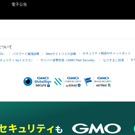
2021”, which will be sent via email at a later date.

電子公告
The copyrights, patents, utility models, trademarks, indu
rights and other intellectual property rights (including th
●Description for NFT Item Name and Music Note

obtain or to apply for registration of such rights) regard
The part “X-X” added to the beginning of the NFT item 
such as images, texts, audio and videos etc. available for
the bar number and the note number within the bar. If th
downloading and other uses (hereinafter referred to as 
“1-1 “Merry Christmas Mr. Lawrence” Ryuichi Sakamoto
Moreover, regardless of whether the contents are availab
indicates the NFT for the 1st note of the 1st bar.

non-buyers or not) for buyers or owners of this NFT (her
について
referred to as the “Buyers”) are reserved by Ryuichi Sa
セキュリティ相談AIチャットボット
24」
パスワード漏洩診断
Webサイトリスク診断
There is 1 note (ex. bars 95, 96), 

Gentosha Inc. In other words, owning this NFT or the Co
セ
キュリティ byイエラエ）
サイバー攻撃対策（GMO Flatt Security）
なりすまし対策
5 notes (ex. bar 23), 

(hereinafter referred to as “Such NFT”) does not imply a 
8 notes (ex. bars 57, 58...), 

agreement on the usage of its intellectual property rights
12 notes (ex. bars 1, 2, 3...), 

The tail of the last note of each bar can be heard in the f
Under such terms and conditions, any use beyond the bo
next bar.

viewing by an individual, commercial use and other acts (
So 

not limited to editing, exhibiting, distributing, decompilin
engineering) that require agreement by legally entitled p
- The reference note is the highest note in the right hand 
be performed without agreement by the copyright owner
harmony)

Contents, Ryuichi Sakamoto and Gentosha Inc. (or the 
- In case the length of the note is longer than one bar, c
those who administer such rights under their entrustmen
length (f.e. 「23-5」「31-5」
