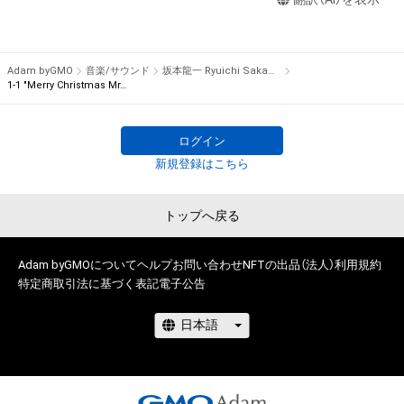
瑕疵（安全性、信頼性、正確性、完全性、有効性、特定の目的への
note is numbered for each bar, composing a total of 595 
適合性、セキュリティなどに関する欠陥、エラーやバグ等を含み
notes from 96 bars. The piece is complete only when all 595 
ます。）がないこと、及び、あらゆる環境において利用可能であ
music notes are gathered.

ることを保証するものでなく、当該瑕疵又は購入者等が使用す
 There is only one item for each note in the world, being the 
Adam byGMO
音楽/サウンド
坂本龍一 Ryuichi Sakamoto
るコンピューター、回線、ソフトウェア若しくはプラットフォー
1-1 "Merry Christmas Mr. Lawrence" Ryuichi Sakamoto 坂本 龍一
first NFT by Ryuichi Sakamoto.

ム等の環境にもとづき生じた損害について、一切の責任を負わ
ないものとします。また当社は、本サービスに関して、購入者等
Furthermore, the owners of this collectible NFT item can join 
ログイン
と第三者との間において生じた取引、連絡または紛争等につい
the auction for “NFT for the rights to obtain “Merry 
新規登録はこちら
て一切責任を負わないものとします。

Christmas Mr. Lawrence” by Ryuichi Sakamoto handwritten 
上記にかかわらず、消費者契約法の適用その他の理由により免
music sheet” starting on December 24th, 2021. The first-
責が制限される場合、株式会社幻冬舎の責任は、債務不履行また
buyer benefit for this NFT is the limited download link for WAV 
トップへ戻る
は不法行為により購入者等に生じた損害のうち現実に発生した
file of the full version of “Merry Christmas Mr. Lawrence - 
直接かつ通常の損害に限るものとします。また、かかる場合の
2021”, which will be sent via email at a later date.

Adam byGMOについて
ヘルプ
お問い合わせ
NFTの出品（法人）
利用規約
賠償金額の上限は、本ＮＦＴに関して株式会社幻冬舎が最初に
特定商取引法に基づく表記
電子公告
購入者から販売代金として受領した金額とします。ただし、当
●Description for NFT Item Name and Music Note

社の故意又は重過失に起因する場合はこれらの限定を設けずに
The part “X-X” added to the beginning of the NFT item name 
賠償をするものとします。

represents the bar number and the note number within the 
bar. If the item name is “1-1 “Merry Christmas Mr. Lawrence” 
●Cautions Regarding Copyrights

Ryuichi Sakamoto 坂本龍一”, it indicates the NFT for the 1st 
note of the 1st bar.
