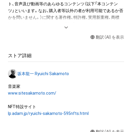
ト、音声及び動画等のあらゆるコンテンツ（以下「本コンテン
2. 音終わりが欠けてしまう該当音については、2小節分の長さで
ツ」といいます。なお、購入者等以外の者が利用可能であるか否
書き出しています。

かを問いません。）に関する著作権、特許権、実用新案権、商標
3. 各小節のラストノート（最後の1音）は、次の小節に渡って音が
権、意匠権その他一切の知的財産権（これらの権利について登録
響いています。切り出した音を小節内の楽譜と同じ正しい位置
等の出願をする権利を含みます。）は、坂本龍一及び株式会社幻
に置くとその音が途切れてしまいます、そのため便宜上、この
翻訳（AI）を表示
冬舎に留保されます。すなわち、本ＮＦＴ又は本コンテンツに
WAVデータでは位置を調整し、1秒前に配置しています。

かかるデータ（以下「本ＮＦＴ等」といいます）を保有すること
は、本コンテンツに関する知的財産権の譲渡又は利用許諾を受
“Merry Christmas Mr. Lawrence” by Ryuichi Sakamoto 
ストア詳細
けることを意味しません。

becomes a NFT collectible with 595 items of music notes. 

したがって、本ＮＦＴ等の保有者であっても、本コンテンツの権
One of Ryuichi Sakamoto’s signature pieces, “Merry 
坂本龍一 Ryuichi Sakamoto
利者である坂本龍一及び株式会社幻冬舎（またはこれらの者の
Christmas Mr. Lawrence - 2021”, was recorded at Bunkamura 
承継人若しくは管理委託先）から別途の承諾を得ずに、個人によ
Studio in Tokyo on July 30th, 2021, while fighting against 
る閲覧の範囲を超えた利用、商用利用その他の法律上権利者の
www.sitesakamoto.com/
illness, his only recording of this work in 2021. The 595 music 
承諾を必要とする行為(改変、公開、配布、逆コンパイル及びリバ
notes of the melody on the right hand were digitally divided 
ースエンジニアリングを含みますが、これらに限りません。)を
one by one and converted into a unique NFT.

行うことはできません。

lp.adam.jp/ryuichi-sakamoto-595nfts.html
The one bar music sheet's emphasized note indicates which 
株式会社幻冬舎は、本ＮＦＴ等について、事実上または法律上の
part in the composition each NFT item corresponds to. Every 
翻訳（AI）を表示