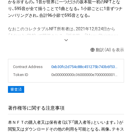
かを示すもの。1音が世界に一つだけの坂本龍一初のNFTとな
り、595音が全て揃うことで1曲となる。1小節ごとに1音ずつナ
ンバリングされ、合計96小節で595音となる。

なおこのコレクタブルNFT所有者は、2021年12月24日から
「Adam byGMO」で開催される、『坂本龍一「Merry Christmas 
Mr. Lawrence」直筆楽譜を入手できる権利NFT』のオークション
への参加が可能。またNFT初回購入者限定の特典として、
翻訳（AI）を表示
「Merry Christmas Mr. Lawrence - 2021」フルバージョンの
WAVファイルを期間限定でダウンロードできるリンクを後日メ
Contract Address
0xb30fc2d754c88c451275b743b6f530f19f643683
ールで送付します。

Token ID
0x000000000c36000000e7000000001dde
●NFT作品名と音の説明

審査済
NFT作品名の冒頭に付加された、前半の数字が楽譜の何小節目
か、後半の数字がその小節での何音目かを表現している。作品
名が「1-1 "Merry Christmas Mr. Lawrence" Ryuichi Sakamoto 
著作権等に関する注意事項
坂本龍一」の場合は、1小節目の1音目のNFTを表す。

本ＮＦＴの購入者又は保有者（以下「購入者等」といいます。）が
音源に関しては下記法則に沿っています。

閲覧又はダウンロードその他の利用を可能となる、画像、テキス
1. 該当音の切り出しは、右手のトップノートが基準です。
