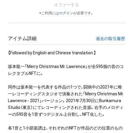
オファーする
※ご利用には
ログイン
が必要です。
アイテム詳細
過去の取引履歴
【Followed by English and Chinese translation.】

坂本龍一「Merry Christmas Mr. Lawrence」が全595個の音のコ
レクタブルNFTに。

同作は坂本龍一を代表する作品の1つで、闘病中の2021年に唯
一レコーディングスタジオで演奏された「Merry Christmas Mr. 
Lawrence - 2021」バージョン。2021年7月30日にBunkamura 
Studio（東京）にてレコーディングされた音源。右手のメロディ
ーの595音を1音ずつデジタル上分割し、NFT化した。

各1音と1小節楽譜は、それぞれのNFTが作品のどの位置のもの