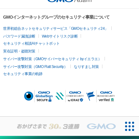
The copyrights, patents, utility models, trademarks, 
industrial design rights and other intellectual property rights 
There is 1 note (ex. bars 95, 96), 

GMOインターネットグループのセキュリティ事業について
(including the rights to obtain or to apply for registration of 
5 notes (ex. bar 23), 

such rights) regarding the contents such as images, texts, 
8 notes (ex. bars 57, 58...), 

世界初総合ネットセキュリティサービス「GMOセキュリティ24」
audio and videos etc. available for viewing, downloading and 
12 notes (ex. bars 1, 2, 3...), 

パスワード漏洩診断
Webサイトリスク診断
other uses (hereinafter referred to as the “Contents”; 
The tail of the last note of each bar can be heard in the first 
セキュリティ相談AIチャットボット
Moreover, regardless of whether the contents are available 
note of next bar.

実在証明・盗聴対策
for use to non-buyers or not) for buyers or owners of this 
So 

サイバー攻撃対策（GMOサイバーセキュリティ byイエラエ）
NFT (hereinafter referred to as the “Buyers”) are reserved by 
サイバー攻撃対策（GMO Flatt Security）
なりすまし対策
Ryuichi Sakamoto and Gentosha Inc. In other words, owning 
- The reference note is the highest note in the right hand (if 
セキュリティ事業の軌跡
this NFT or the Contents data (hereinafter referred to as 
there is harmony)

“Such NFT”) does not imply a transfer nor the agreement on 
- In case the length of the note is longer than one bar, cut out 
the usage of its intellectual property rights. 

two bars length (f.e. 「23-5」「31-5」

- bar 95, the first note takes 2 bars length = 「95-1」

Under such terms and conditions, any use beyond the 
- The last note on each bar can be heard in the cross fade in 
boundary of viewing by an individual, commercial use and 
the first note of the next bar, so the timing is shifted 1 
other acts (including but not limited to editing, exhibiting, 
second ahead. 

distributing, decompiling, reverse engineering) that require 
agreement by legally entitled persons shall not be performed 
坂本龙一「Merry Christmas Mr. Lawrence」全595音符的珍藏版