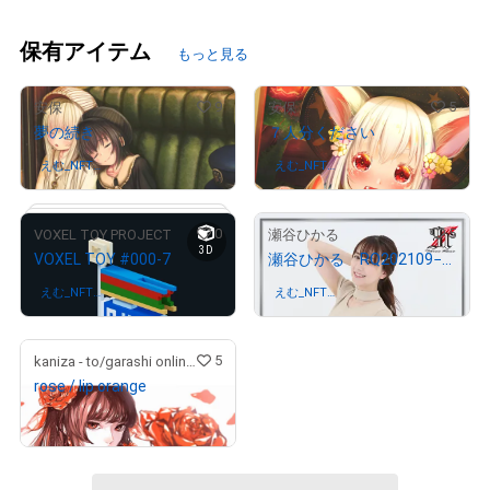
保有アイテム
もっと見る
9
5
安保
安保
夢の続き
７人分ください
えむ_NFT
さんが保有中
えむ_NFT
さんが保有中
コレクター
コレクター
0
5
VOXEL TOY PROJECT
瀬谷ひかる
3D
VOXEL TOY #000-7
瀬谷ひかる RQ202109−08
えむ_NFT
さんが保有中
えむ_NFT
さんが保有中
コレクター
コレクター
5
kaniza - to/garashi online store
rose / lip orange
¥
95,000
# 326/428