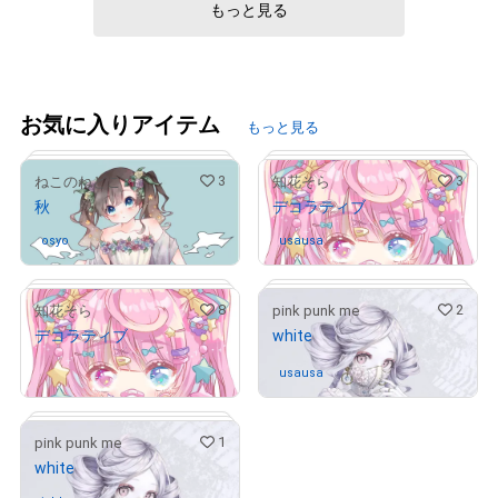
もっと見る
お気に入りアイテム
もっと見る
3
3
ねこのねどこ
知花そら
秋
デコラティブ
osyo
さんが保有中
usausa
さんが保有中
8
2
知花そら
pink punk me
デコラティブ
white
¥
9,000
# 1/5
# 2/10
usausa
さんが保有中
1
pink punk me
white
# 10/10