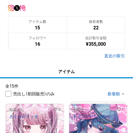
アイテム数
保有者数
15
22
フォロワー
合計取引金額
16
¥
355,000
直近の取引
アイテム
全15件
売出し（初回販売）のみ
0
1
知花そら
知花そら
さくらロリィタ
キョンシーちゃん
¥
15,000
¥
12,000
売出し（初回販売）
売出し（初回販売）