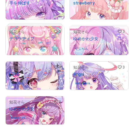
手を伸ばす
strawberry
¥
25,000
¥
50,000
# 2/3
# 3/3
0
3
知花そら
知花そら
デコラティブ
ゆめかわ少女
¥
3,000
# 1/5
くじらん
さんが保有中
4
3
知花そら
知花そら
LOVE
Angel
# 7/10
くじらん
さんが保有中
sakurasak
さんが保有中
u
0
知花そら
ゆめかわ少女
tenten197
さんが保有中
4425