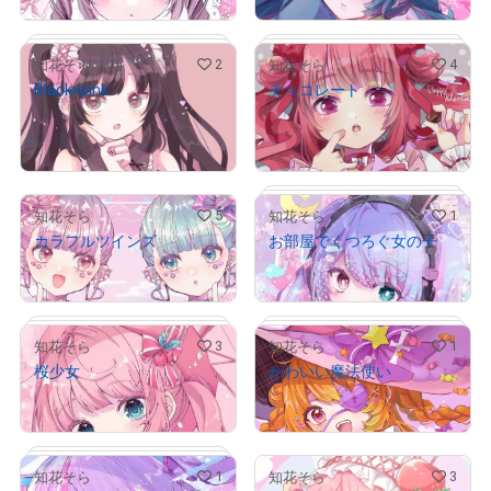
2
4
知花そら
知花そら
Black×pink
チョコレート
# 3/3
¥
7,000
¥
7,000
売出し（初回販売）
売出し（初回販売）
5
1
知花そら
知花そら
カラフルツインズ
お部屋でくつろぐ女の子
# 5/10
# 4/10
¥
28,000
¥
20,000
3
1
知花そら
知花そら
桜少女
かわいい魔法使い
¥
30,000
¥
13,800
# 1/3
1
3
知花そら
知花そら