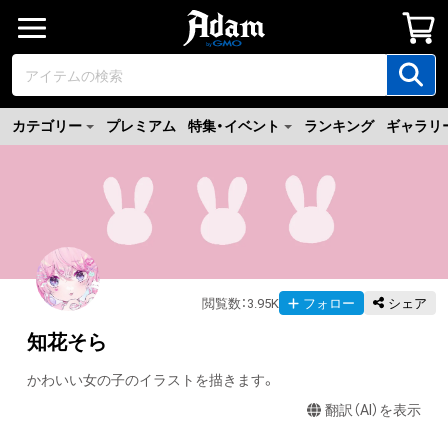
カテゴリー
プレミアム
特集・イベント
ランキング
ギャラリ
閲覧数
：
3.95K
フォロー
シェア
知花そら
かわいい女の子のイラストを描きます。
翻訳（AI）を表示