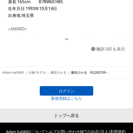
身長:165cm　　B78W60 H85

生年月日:1993年10月14日

出身地:埼玉県

<AWARD>

2015年度ミス専修コンテスト グランプリ受賞 ミスKOSE賞受
賞

翻訳（AI）を表示
<IMAGE GIRL>

2020,21 SUPER GT Modulo Pretty

2019 ITOCHU ENEX IMPUL RADY

Adam byGMO
人物/モデル
瀬谷ひかる
瀬谷ひかる RQ202109−08
2019 EXEDY RACING GIRLS

ログイン
新規登録はこちら
トップへ戻る
Adam byGMOについて
ヘルプ
お問い合わせ
NFTの出品（法人）
利用規約