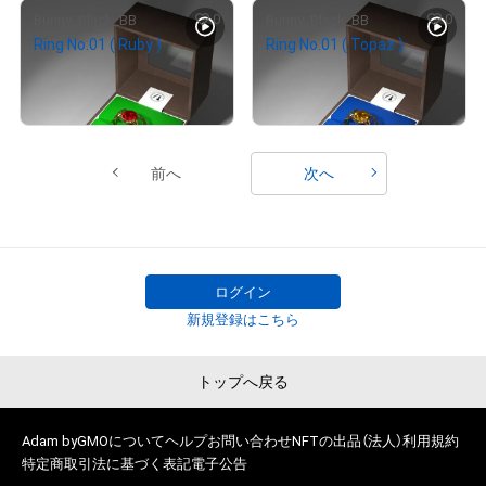
0
0
Bunny_Black_BB
Bunny_Black_BB
Ring No.01 ( Ruby )
Ring No.01 ( Topaz )
¥
2,000
¥
2,000
売出し（初回販売）
売出し（初回販売）
前へ
次へ
ログイン
新規登録はこちら
トップへ戻る
Adam byGMOについて
ヘルプ
お問い合わせ
NFTの出品（法人）
利用規約
特定商取引法に基づく表記
電子公告