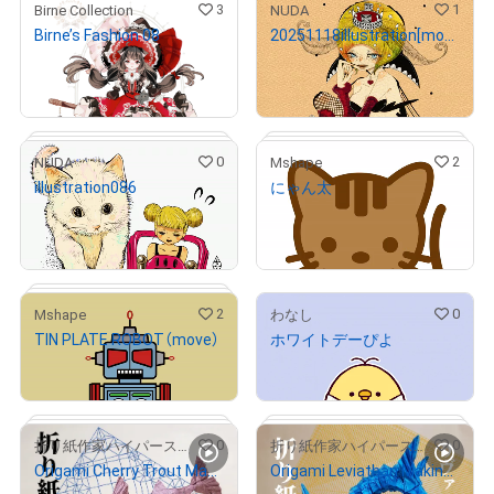
3
1
Birne Collection
NUDA
Birne’s Fashion 08
20251118illustration[mosquito girl]
¥
11,500
¥
30,000
売出し（初回販売）
0
2
NUDA
Mshape
illustration086
にゃん太
# 5/8
¥
2,300
¥
500
売出し（初回販売）
2
0
Mshape
わなし
TIN PLATE ROBOT（move）
ホワイトデーぴよ
# 3/5
# 3/4
¥
500
¥
500
0
0
折り紙作家ハイパーステジア
折り紙作家ハイパーステジア
Origami Cherry Trout Making Video
Origami Leviathan Making Video