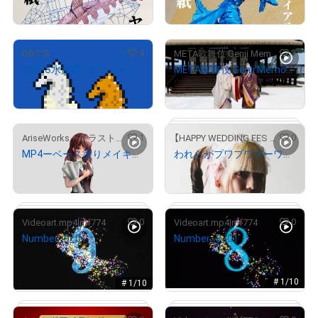
¥
500
¥
500
# 3/7
4
3
DOT'S
META歌舞伎 Genji Memories
DOT'S水族館『タツノオトシゴ』
META歌舞伎 Genji Memories #03
¥
2,500
¥
250,000
# 185/1000
# 206/1000
1
0
AriseWorks イラストレーター
【HAPPY WEDDING FES 2024】 NFTガチャ
MP4ーベース塗りメイキングー絵描きが絵描きを描く
われらがプワプワプーワプワ 限定メッセージガチャ 桃園ゆな③
¥
5,000
¥
1,000
0
0
Videoart.mp4|mf774
Videoart.mp4|mf774
Number_9_01
Number_8_01
¥
1,000
¥
1,000
# 16/30
売出し（初回販売）
売出し（初回販売）
# 1/10
# 1/10