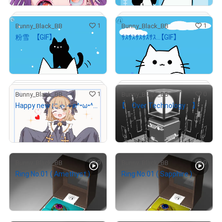
# 2/3
1
1
Bunny_Black_BB
Bunny_Black_BB
粉雪 【GIF】
ｻｽｻｽｻｽｻｽｻｽ...【GIF】
# 2/5
¥
1,000
¥
1,000
売出し（初回販売）
売出し（初回販売）
# 1/5
1
0
Bunny_Black_BB
Bunny_Black_BB
Happy new にゃ～ฅ^•ω•^ฅ 【GIF】
【 Over Technology 】
¥
1,000
¥
1,000
売出し（初回販売）
売出し（初回販売）
# 1/5
# 2/5
0
0
Bunny_Black_BB
Bunny_Black_BB
Ring No.01 ( Amethyst )
Ring No.01 ( Sapphire )
# 4/5
¥
2,000
¥
2,000
売出し（初回販売）
売出し（初回販売）
# 2/5