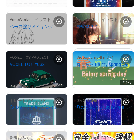
0
0
AriseWorks イラストレーター
AriseWorks イラストレーター
ベース塗りメイキング
煙管ＭＰ４
# 5/676
¥
3,500
¥
3,500
セット価格
セット価格
0
0
VOXEL TOY PROJECT
Videoart.mp4|mf774
VOXEL TOY #032
春うらら Balmy spring day-01
SET 3
# 3/5
¥
1,888
¥
2,000
SET 3
# 3/5
売出し（初回販売）
# 1/5
0
0
トレードアイランド
GMO SONIC
【2023.11】参加賞「CFDエナジーカップ 2023」 デジタルトロフィー
「GMO SONIC 2026」開催記念NFT
¥
1,000
¥
500
0
0
新春おみくじ
Bunny_Black_BB