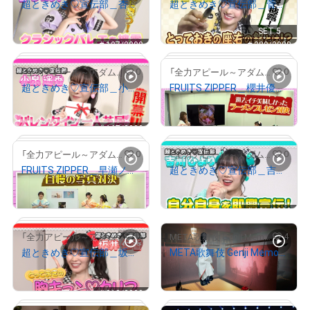
超ときめき♡宣伝部＿杏ジュリア 華麗なるバレエ姿を披露！
超ときめき♡宣伝部＿菅田愛貴 あきちゃんの“座右の銘”！
¥
500
¥
500
セット価格
SET 5
# 107/2000
# 389/2000
0
0
「全力アピール～アダムシアター～」NFTストア
「全力アピール～アダムシアター～」NFTストア
超ときめき♡宣伝部＿小泉遥香 バレンタイン♡一人芝居
FRUITS ZIPPER＿櫻井優衣「至福のラーメン」
¥
500
¥
500
# 167/2000
0
0
「全力アピール～アダムシアター～」NFTストア
「全力アピール～アダムシアター～」NFTストア
FRUITS ZIPPER＿早瀬ノエル「春の訪れ」
超ときめき♡宣伝部＿吉川ひより 自分自身を即興宣伝！
¥
500
¥
500
# 61/2000
# 101/2000
6
4
「全力アピール～アダムシアター～」NFTストア
META歌舞伎 Genji Memories
超ときめき♡宣伝部＿坂井仁香 とっておきの胸キュン♡セリフ！
META歌舞伎 Genji Memories #07
¥
500
¥
800,000
# 109/2000
# 213/2000