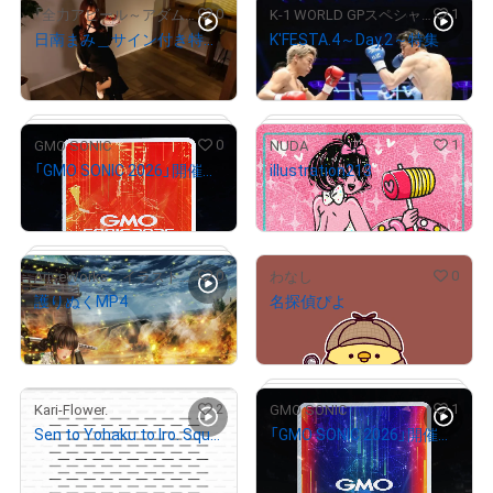
0
1
「全力アピール～アダムシアター～」NFTストア
K-1 WORLD GPスペシャルコンテンツ
日南まみ＿サイン付き特別画像
K'FESTA.4～Day.2～特集
¥
500
¥
20,000
# 11/2000
0
1
GMO SONIC
NUDA
「GMO SONIC 2026」開催記念NFT
illustration213
¥
500
¥
3,500
# 1/3
0
0
AriseWorks イラストレーター
わなし
護りぬくMP4
名探偵ぴよ
¥
2,800
¥
5,000
# 53/675
セット価格
2
1
Kari-Flower.
GMO SONIC
# 3/3
Sen to Yohaku to Iro. Square.
「GMO SONIC 2026」開催記念NFT
SET 2
# 4/5
¥
1,111,111
¥
500
売出し（初回販売）