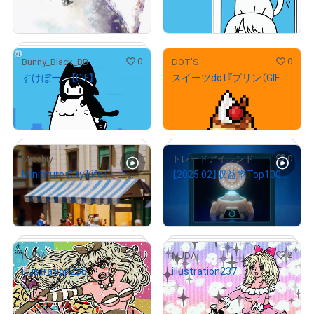
売出し（初回販売）
売出し（初回販売）
0
0
Bunny_Black_BB
DOT'S
すけぼー 【GIF】
スイーツdot『プリン（GIFアニメ）』
# 2/5
¥
1,000
¥
6,000
# 2/3
売出し（初回販売）
0
0
Micchiy
トレードアイランド
Miniature City Life（ミニチュア都市の暮らし）
【2025.02】収益率Top100「ドル円カップ 2025」 デジタルトロフィー
# 2/5
¥
1,500
¥
50,000
売出し（初回販売）
1
2
NUDA
NUDA
illustration236
illustration237
# 1/15
# 70/100
¥
926
¥
926
売出し（初回販売）
売出し（初回販売）