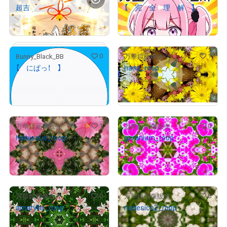
超吉
【 完 全 理 解 】
¥
500
¥
2,000
# 313/810
# 32/675
0
1
Bunny_Black_BB
万華鏡画像販売
【 にぱっ！ 】
hana_roop
¥
2,000
¥
500
# 182/777
# 2/5
売出し（初回販売）
1
0
万華鏡画像販売
万華鏡画像販売
haibiscus_roop
geranium_roop
# 3/5
¥
500
¥
500
売出し（初回販売）
売出し（初回販売）
0
0
万華鏡画像販売
万華鏡画像販売
amaryllis_roop
nadesico2_roop
¥
500
¥
500