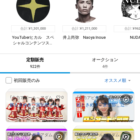
合計：
¥
1,301,000
合計：
¥
1,211,000
合計：
¥
962
YouTuberヒカル スペ
井上尚弥 Naoya Inoue
NUD
シャルコンテンツスト
ア
定額販売
オークション
922件
4件
初回販売のみ
0
0
「全力アピール～アダムシアター～」NFTストア
「全力アピール～アダムシアター～」NFTストア
超ときめき♡宣伝部メンバー全員のサイン入り写真
超ときめき♡宣伝部＿辻野かなみ 「ロンダート」に挑戦！
¥
500
¥
500
# 245/2000
# 133/2000
0
0
「全力アピール～アダムシアター～」NFTストア
「全力アピール～アダムシアター～」NFTストア