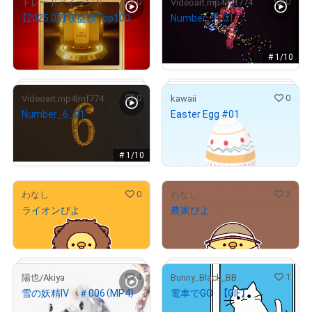
0
0
トレードアイランド
Videoart.mp4|mf774
【2025.05】収益額Top100「ゴールドカップ 2025」 デジタルトロフィー
Number_7_01
¥
3,500,000
¥
1,000
売出し（初回販売）
# 1/10
0
0
Videoart.mp4|mf774
kawaii
Number_6_01
Easter Egg #01
# 4/100
¥
1,000
¥
1,000
売出し（初回販売）
# 1/10
0
2
わなし
わなし
ライオンぴよ
農家ぴよ
# 65/100
¥
1,200
¥
1,200
4
1
陽也/Akiya
Bunny_Black_BB
雪の妖精Ⅳ ＃006（MP4）
電車でGO 【GIF】
¥
3,000
¥
1,000