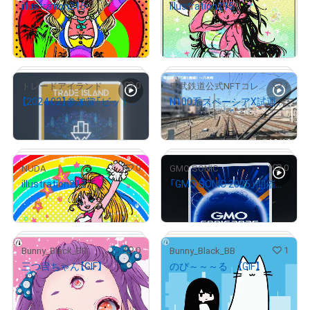
illustration216
illustration215
# 2/10
¥
926
¥
926
# 4/10
売出し（初回販売）
売出し（初回販売）
0
1
トレードアイランド
東武鉄道公式NFTコレクション
【2024.02】参加賞「ビットコインカップ 2024」 デジタルトロフィー
N100系スペーシアX試運転前面展望（春日部駅下り副1番線[4番線]～八木崎駅間）
# 2/10
¥
1,000
¥
15,000
# 10/10
# 3/10
0
0
NUDA
GMO SONIC
illustration212
「GMO SONIC 2025」開催記念NFT
¥
2,000
¥
800
# 26/57
0
1
Bunny_Black_BB
Bunny_Black_BB
三つ目ちゃん【GIF】
のび～～～る 【GIF】
¥
2,000
¥
1,000
# 463/990
売出し（初回販売）
売出し（初回販売）