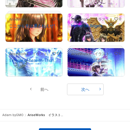
0
0
AriseWorks イラストレーター
AriseWorks イラストレーター
ここから先は通さねえぜ！
Immortal‐Angels
SET 2
# 1/5
¥
2,000
¥
6,500
0
0
AriseWorks イラストレーター
AriseWorks イラストレーター
Temple of heaven-Thunderbolt
Immortal-月読命
¥
4,500
¥
3,000
# 2/5
前へ
次へ
# 2/5
Adam byGMO
AriseWorks イラストレーター