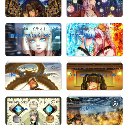
¥
10,000
¥
10,000
売出し（初回販売）
売出し（初回販売）
0
0
AriseWorks イラストレーター
AriseWorks イラストレーター
AW-Real touch -01loading
Immortal
¥
10,000
¥
8,200
売出し（初回販売）
2
2
AriseWorks イラストレーター
AriseWorks イラストレーター
神龍召喚 【保有者限定コンテンツ 弐零弐四 辰 文字入り】
Vampーワインですよ？赤い方の…
¥
900
¥
6,000
0
0
AriseWorks イラストレーター
AriseWorks イラストレーター
Geometric
護りぬくMP4
¥
35,000
¥
2,800
セット価格
# 3/5