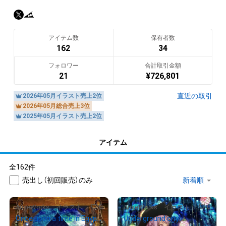
アニメＣＤ・ＤＶＤなどのジャケットも制作しています！

好きなものを自由に描いていこうと思ってます。

アイテム数
保有者数
twitterに制作過程の方あげています。

162
34
作品に差分がある場合があり、ご購入者様に作品の重複があっ
フォロワー
合計取引金額
ては大変申し訳ないと存じますので、ご入札の参考にしていた
21
¥
726,801
だければと思います！

直近の取引
2026年05月イラスト売上2位
SUZURI

2026年05月総合売上3位
2025年05月イラスト売上2位
suzuri.jp/AriseWorks
アイテム
全162件
翻訳（AI）を表示
売出し（初回販売）のみ
0
0
AriseWorks イラストレーター
AriseWorks イラストレーター
Once upon a time in EgyptⅡ
Underground city