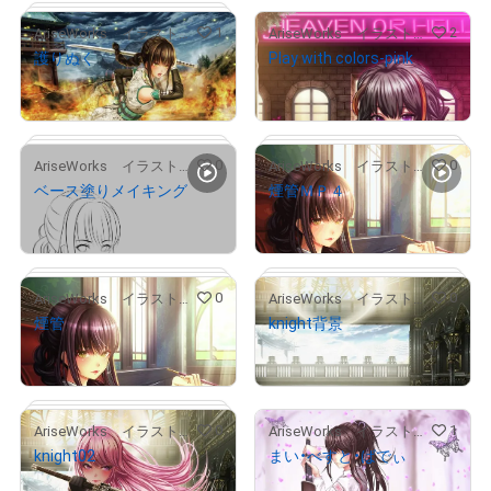
# 50/50
1
2
AriseWorks イラストレーター
AriseWorks イラストレーター
護りぬく
Play with colors-pink
SET 2
# 4/5
¥
2,800
¥
6,000
セット価格
0
0
AriseWorks イラストレーター
AriseWorks イラストレーター
ベース塗りメイキング
煙管ＭＰ４
SET 2
# 4/5
¥
3,500
¥
3,500
セット価格
セット価格
0
0
AriseWorks イラストレーター
AriseWorks イラストレーター
煙管
knight背景
SET 3
# 3/5
¥
3,500
¥
3,500
セット価格
セット価格
SET 3
# 3/5
0
1
AriseWorks イラストレーター
AriseWorks イラストレーター
knight02
まい・べすと・ばでぃ
SET 3
SET 2
# 3/5
# 1/5
¥
3,500
¥
7,000
セット価格