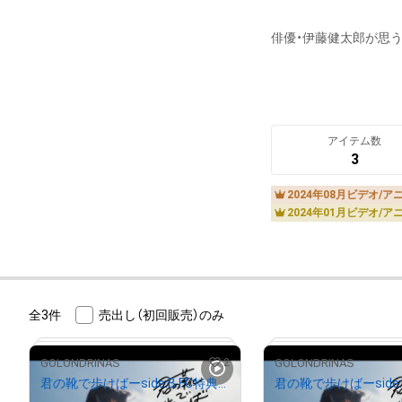
俳優・伊藤健太郎が思
アイテム数
3
2024年08月ビデオ/
2024年01月ビデオ/
全3件
売出し（初回販売）のみ
2
GOLONDRINAS
GOLONDRINAS
君の靴で歩けばーside:B FC特典版
君の靴で歩けばーside: