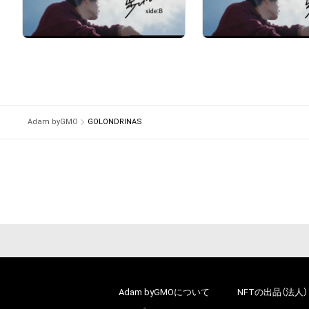
¥
2,800
¥
2,000
売出し（初回販売）
売出し（初回販売
# 224/1000
Adam byGMO
GOLONDRINAS
Adam byGMOについて
NFTの出品（法人）