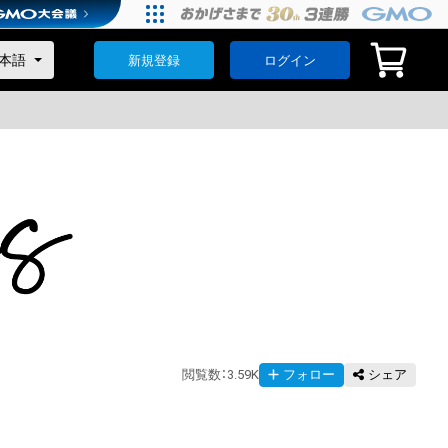
新規登録
ログイン
閲覧数
：
3.59K
フォロー
シェア