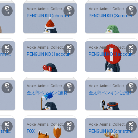
0
0
0
Voxel Animal Collection
Voxel Animal Collection
Voxel Animal Collection
3D
3D
3D
PENGUIN KID（christmas style）
PENGUIN KID（Summer style）
95/3333
# 40/100
# 6/20
¥
500
¥
500
0
0
0
Voxel Animal Collection
Voxel Animal Collection
Voxel Animal Collection
3D
3D
3D
PENGUIN KID（Summer style）
PENGUIN KID（1account typeC）
PENGUIN KID（1account typeB）
# 3/100
# 65/100
# 6/50
¥
500
¥
500
0
0
0
Voxel Animal Collection
Voxel Animal Collection
Voxel Animal Collection
3D
3D
3D
金太郎ペンギン（旗持ち）
金太郎ペンギン（足軽）
# 4/50
# 172/3333
# 670/3334
¥
500
¥
500
0
0
0
Voxel Animal Collection
Voxel Animal Collection
Voxel Animal Collection
3D
3D
3D
PENGUIN KID（Sports day style）
FOX
PENGUIN KID（christmas style）
 20/100
# 49/200
# 46/200