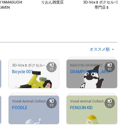
I YAMAGUCHI
りおん雑貨店
3D-Vox🌷ボクセル・3D
EAVEN
専門店🌷
2
0
3D-Vox🌷ボクセル・3D専門店🌷
NAGOYA GRAMPUS NFT COLLECTION
3D
3D
Bicycle 001
GRAMPUS 2023_ARグランパスくん
¥
4,980
¥
1,000
0
0
Voxel Animal Collection
Voxel Animal Collection
3D
3D
POODLE
PENGUIN KID
# 12989/32000
¥
500
¥
500