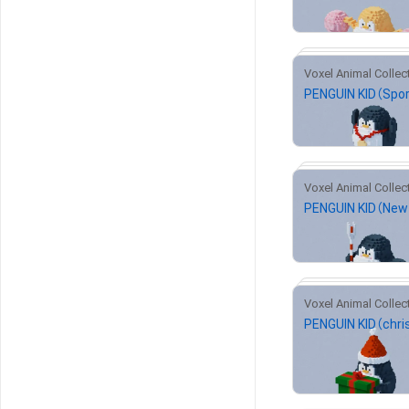
¥
500
¥
1,000
¥
500
#
¥
500