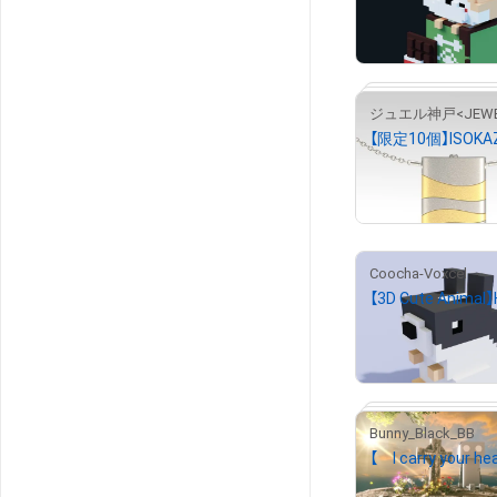
¥
500
#
¥
5,000
売出し（初回販売
Coocha-Voxcel
¥
500
売出し（初回販売
Bunny_Black_BB
¥
1,000