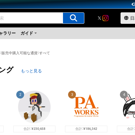
ャラリー
ガイド
：
販売中
購入可能な通貨
：
すべて
ング
もっと見る
2
3
4
合計：
¥
230,658
合計：
¥
186,342
合計