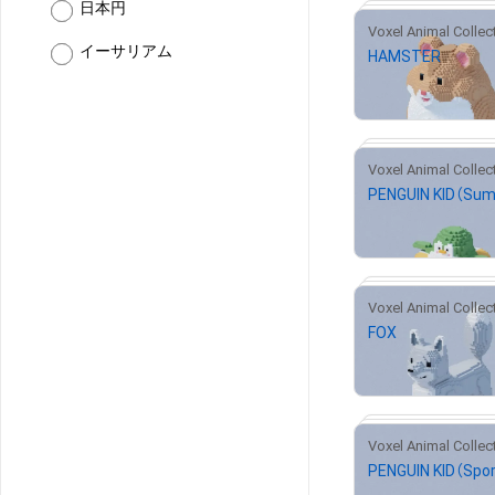
日本円
イーサリアム
HAMSTER
# 2
¥
500
¥
500
FOX
¥
500
#