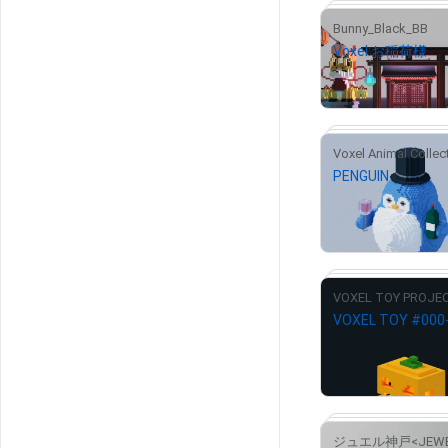
Bunny_Black_BB
#
Voxel:お稲荷様
¥
2,000
PENGUIN
¥
500
VOXEL TOY PROJE
VOXEL TOY #000
¥
500
#