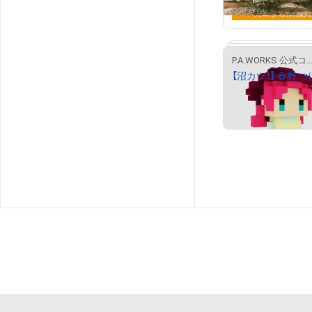
売出し（初回販売
P.A.WORKS 公式コンテンツ
¥
10,000