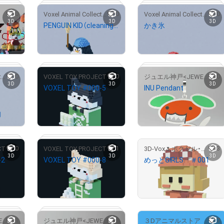
0
0
0
Voxel Animal Collection
Voxel Animal Collection
 42/100
# 41/100
# 9/100
3D
3D
3D
PENGUIN KID（cleaning style）
かき氷
¥
500
¥
500
0
0
0
Voxel Animal Collection
VOXEL TOY PROJECT
ジュエル神戸<JEWEL KOBE>
3D
3D
3D
VOXEL TOY #000-5
INU Pendant
# 4/5
# 3/100
# 8/100
¥
500
¥
500
売出し（初回販売）
0
1
3
CT
VOXEL TOY PROJECT
3D-Vox🌷ボクセル・3D専門店🌷
# 1/100
# 75/428
# 1/100
3D
3D
3D
-2
VOXEL TOY #000-8
めっとGIRLS ＃001
¥
500
¥
19,800
1
2
7
ジュエル神戸<JEWEL KOBE>
ジュエル神戸<JEWEL KOBE>
３Dアニマルストア
 12/428
# 27/428