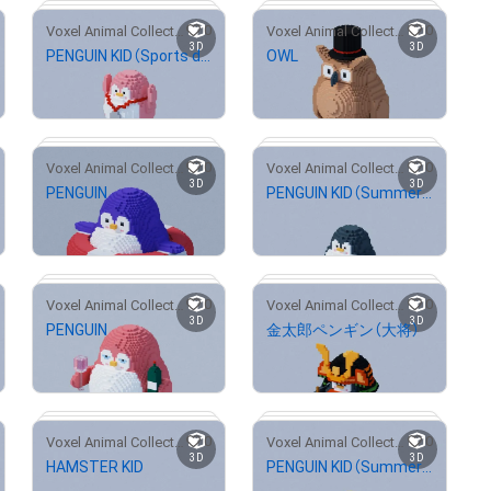
0
0
Voxel Animal Collection
Voxel Animal Collection
3D
3D
PENGUIN KID（Sports day style）
OWL
# 40/1000
# 3/100
¥
500
¥
500
0
0
Voxel Animal Collection
Voxel Animal Collection
3D
3D
PENGUIN
PENGUIN KID（Summer style）
# 13/20
# 8/100
¥
500
¥
500
0
0
Voxel Animal Collection
Voxel Animal Collection
3D
3D
PENGUIN
金太郎ペンギン（大将）
# 1/100
# 14/20
¥
500
¥
500
0
0
Voxel Animal Collection
Voxel Animal Collection
3D
3D
HAMSTER KID
PENGUIN KID（Summer style）
# 5/100
# 67/200