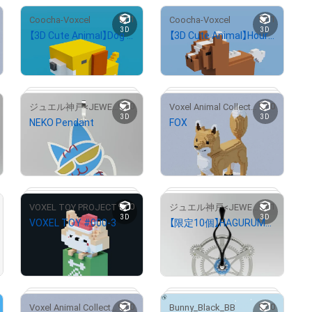
1
1
Coocha-Voxcel
Coocha-Voxcel
# 2/5
# 27/100
3D
3D
【3D Cute Animal】Dog #5
【3D Cute Animal】Hourse #2
¥
2,000
¥
2,000
0
0
ジュエル神戸<JEWEL KOBE>
Voxel Animal Collection
3D
3D
NEKO Pendant
FOX
¥
500
¥
500
売出し（初回販売）
0
1
VOXEL TOY PROJECT
ジュエル神戸<JEWEL KOBE>
# 1/100
# 5/100
3D
3D
VOXEL TOY #000-3
【限定10個】HAGURUMA Pendant
¥
500
¥
5,000
売出し（初回販売）
0
0
Voxel Animal Collection
Bunny_Black_BB
# 2/428
# 2/10