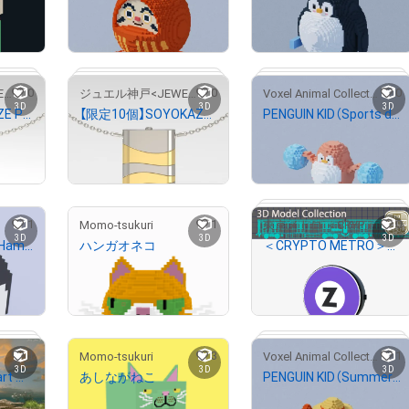
¥
500
¥
1,000
0
0
0
ジュエル神戸<JEWEL KOBE>
ジュエル神戸<JEWEL KOBE>
Voxel Animal Collection
 23/428
# 30/100
# 26/100
3D
3D
3D
【限定10個】ISOKAZE Pendant Necklace
【限定10個】SOYOKAZE Pendant Necklace
PENGUIN KID（Sports day style）
¥
5,000
¥
500
）
売出し（初回販売）
1
1
0
Momo-tsukuri
東京メトロ ＜CRYPTO METRO＞
# 2/10
# 2/10
# 3/100
3D
3D
3D
【3D Cute Animal】Hamster #4
ハンガオネコ
＜CRYPTO METRO＞路線マークモデリング_半蔵門線NFT
¥
1,500
¥
1,200
）
1
3
1
Momo-tsukuri
Voxel Animal Collection
# 173/200
3D
3D
3D
【 I carry your heart with me 】
あしながねこ
PENGUIN KID（Summer style）
¥
2,000
¥
500