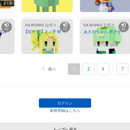
# 1/5
）
1
1
1
ストア
P.A.WORKS 公式コンテンツストア
P.A.WORKS 公式コンテンツストア
# 5/20
3D
3D
3D
【沼カツ！】 春野 つぼみ ＜ボクセルアート＞
【沼カツ！】 上ノ手 咲 ＜ボクセルアート＞
あさのちゃん ボクセルアート
¥
10,000
¥
10,000
...
# 2/3
# 2/3
# 2/3
前へ
1
2
3
7
ログイン
新規登録はこちら
トップへ戻る