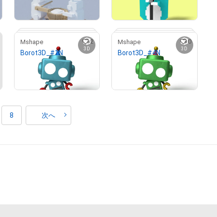
2
0
Mshape
Mshape
# 47/50
3D
3D
Borot3D_#1N
Borot3D_#4N
¥
1,000
¥
1,000
売出し（初回販売）
売出し（初回販売）
# 3/5
# 2/5
8
次へ