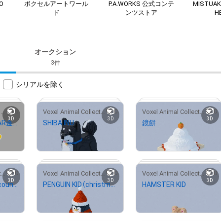
O
ボクセルアートワール
P.A.WORKS 公式コンテ
MISTUAK
ド
ンツストア
H
オークション
3件
シリアルを除く
0
0
0
NAGOYA GRAMPUS NFT COLLECTION
Voxel Animal Collection
Voxel Animal Collection
3D
3D
3D
GRAMPUS 2023_AR金鯱グランパスくん
SHIBA INU
鏡餅
¥
500
¥
500
0
0
0
Voxel Animal Collection
Voxel Animal Collection
Voxel Animal Collection
3D
3D
3D
PENGUIN KID（1account typeA）
PENGUIN KID（christmas style）
HAMSTER KID
 91/758
# 14/20
# 7/100
¥
500
¥
500