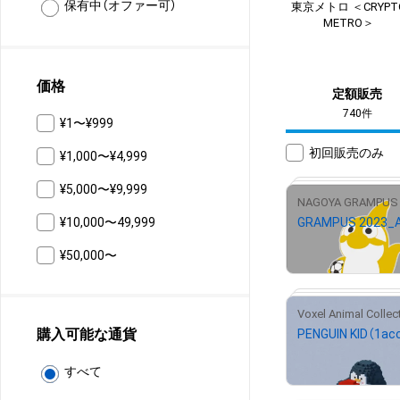
保有中（オファー可）
東京メトロ ＜CRYPT
METRO＞
価格
定額販売
740件
¥1〜¥999
初回販売のみ
¥1,000〜¥4,999
¥5,000〜¥9,999
¥10,000〜49,999
¥
2,000
¥50,000〜
購入可能な通貨
#
¥
500
すべて