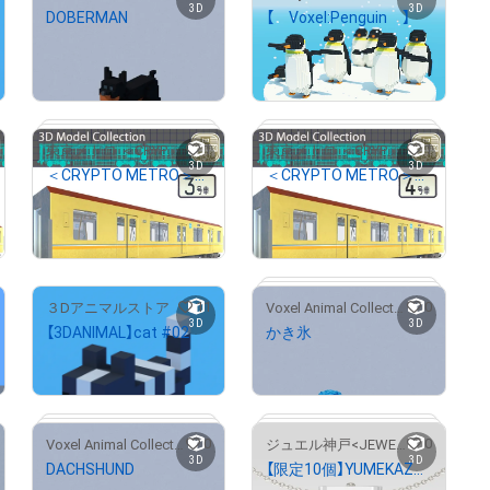
3D
3D
DOBERMAN
【 Voxel:Penguin 】
¥
500
¥
2,000
売出し（初回販売）
1
1
東京メトロ ＜CRYPTO METRO＞
東京メトロ ＜CRYPTO METRO＞
# 162/1000
# 3/5
3D
3D
＜CRYPTO METRO＞1000系3DモデリングNFT 標準車「3号車」ver
＜CRYPTO METRO＞1000系3DモデリングNFT 標準車「4号車」ver
¥
2,000
¥
2,000
11
0
３Dアニマルストア
Voxel Animal Collection
# 200/200
# 200/200
3D
3D
【3DANIMAL】cat #02
かき氷
¥
28,000
¥
500
0
0
Voxel Animal Collection
ジュエル神戸<JEWEL KOBE>
3D
3D
DACHSHUND
【限定10個】YUMEKAZE Pendant Necklace
# 4/100