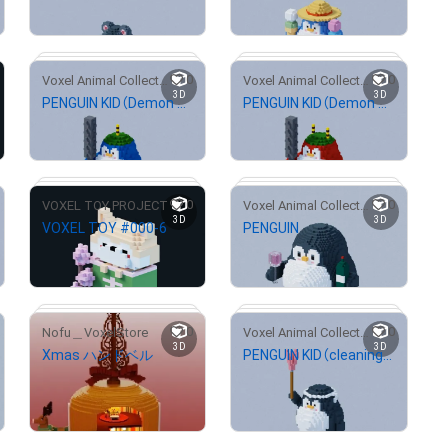
¥
500
¥
1,000
0
0
Voxel Animal Collection
Voxel Animal Collection
3D
3D
PENGUIN KID（Demon style）
PENGUIN KID（Demon style）
# 18/20
# 5/20
¥
500
¥
500
0
0
VOXEL TOY PROJECT
Voxel Animal Collection
3D
3D
VOXEL TOY #000-6
PENGUIN
# 92/100
# 12/100
¥
500
¥
500
セット価格
0
0
Nofu＿VoxelStore
Voxel Animal Collection
SET 2
3D
3D
# 12/428
# 10/100
Xmas ハンドベル
PENGUIN KID（cleaning style）
¥
3,000
¥
500
売出し（初回販売）