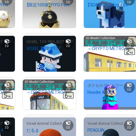
3D
3D
3D
【限定100個】PIYOPIYOPIYO Pendant
【限定100個】PIYO Pendant
【3DANIMAL】dog #03
¥
1,000
¥
28,000
）
売出し（初回販売）
0
0
1
CT
VOXEL TOY PROJECT
東京メトロ ＜CRYPTO METRO＞
# 2/100
# 2/100
3D
3D
3D
VOXEL TOY #917
＜CRYPTO METRO＞1000系3DモデリングNFT 標準車「2号車」ver
¥
1,500
¥
2,000
）
売出し（初回販売）
1
1
0
RYPTO METRO＞
東京メトロ ＜CRYPTO METRO＞
ボクセルアートワールド
# 1/5
# 1/5
# 200/200
3D
3D
3D
＜CRYPTO METRO＞1000系3DモデリングNFT 標準車「5号車」ver
＜CRYPTO METRO＞1000系3DモデリングNFT 標準車「6号車」ver
Hoodie #0004
¥
4,000
¥
32,800
0
0
0
CT
Voxel Animal Collection
Voxel Animal Collection
3D
3D
3D
-4
だるま
PENGUIN
200/200
# 200/200