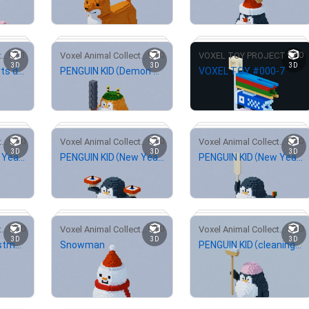
¥
500
¥
500
1
0
0
Voxel Animal Collection
Voxel Animal Collection
VOXEL TOY PROJECT
3D
3D
3D
PENGUIN KID（Sports day style）
PENGUIN KID（Demon style）
VOXEL TOY #000-7
# 5/100
# 11/100
# 34/100
¥
500
¥
500
0
0
0
Voxel Animal Collection
Voxel Animal Collection
Voxel Animal Collection
3D
3D
3D
PENGUIN KID（New Year style）
PENGUIN KID（New Year style）
PENGUIN KID（New Year style）
# 19/20
# 20/100
# 34/428
¥
500
¥
500
0
0
0
Voxel Animal Collection
Voxel Animal Collection
Voxel Animal Collection
3D
3D
3D
 58/100
# 4/100
# 46/100
PENGUIN KID（christmas style）
Snowman
PENGUIN KID（cleaning style）
¥
500
¥
500