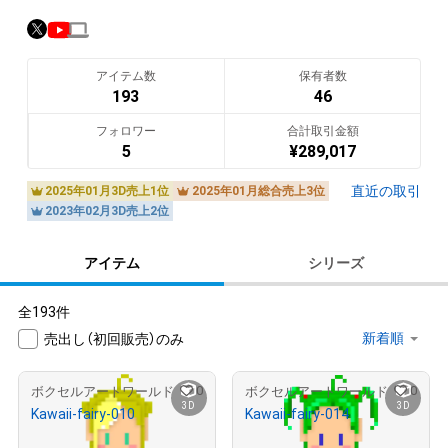
opensea.io/Tamako-NFT/created
voxel-art.sakura.ne.jp/
アイテム数
保有者数
こんにちわ。Voxelクリエイターの、Tamakoと申します。

193
46
様々な作風の作品を手掛けていきたいと思っています。

フォロワー
合計取引金額
アニメーションのボクセルキャラクターもございます。

5
¥
289,017
お買い上げいただいてる皆様には、この場を借りてお礼申し上
直近の取引
2025年01月3D売上1位
2025年01月総合売上3位
げます。いつもありがとうございます。

2023年02月3D売上2位
* I update my work from time to time.

アイテム
シリーズ
Hello! My name is Tamako. I'm an amateur voxel art creator.

全193件
I want to make works of various styles.

売出し（初回販売）のみ
I also sell animated voxel characters.

0
0
Thank you for your purchase.

ボクセルアートワールド
ボクセルアートワールド
3D
3D
Kawaii-fairy-010
Kawaii-fairy-014
作品のひとつでもお目に留まるものがあれば、嬉しく思いま
¥
800
¥
800