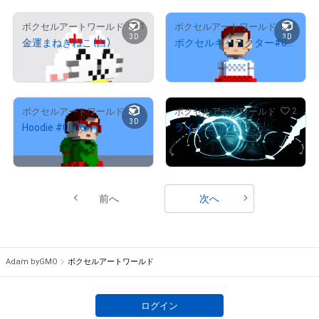
1
2
ボクセルアートワールド
ボクセルアートワールド
3D
3D
金運まねきねこ（白）
ボクセルキャラクター#001
¥
5,000
¥
150,000
0
2
ボクセルアートワールド
ボクセルアートワールド
3D
Hoodie #0006
ライトニング
¥
9,800
¥
3,000
前へ
次へ
Adam byGMO
ボクセルアートワールド
ログイン