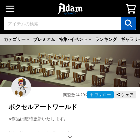
カテゴリー
プレミアム
特集・イベント
ランキング
ギャラリ
閲覧数
：
4.29K
フォロー
シェア
ボクセルアートワールド
※作品は随時更新いたします。
