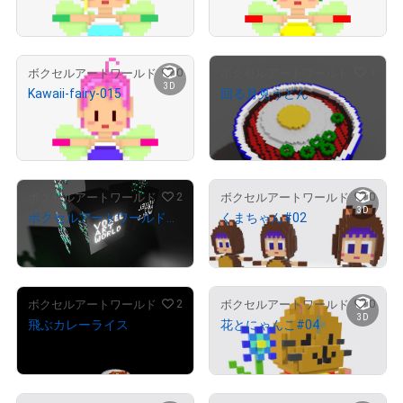
す。

売出し（初回販売）
売出し（初回販売）
よろしくお願いいたします。
翻訳（AI）を表示
0
1
ボクセルアートワールド
ボクセルアートワールド
3D
Kawaii-fairy-015
回る月見うどん
¥
800
¥
1,000
売出し（初回販売）
2
0
ボクセルアートワールド
ボクセルアートワールド
3D
ボクセルアートワールド#001
くまちゃん#02
¥
1,000,000
¥
45,000
2
0
ボクセルアートワールド
ボクセルアートワールド
3D
飛ぶカレーライス
花とにゃんこ#04
¥
3,000
¥
15,000,000