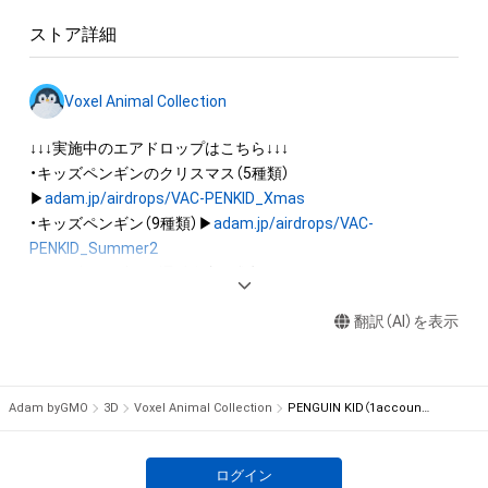
出願する権利を含みます。)を意味します。)は、本アイテムの著
ストア詳細
作権を有する方、著作隣接権の権利者またはその管理委託を受
けている者によって保護されています。そのため、本アイテム
を保有していたとしても、本アイテムに関する創作物にかかる
Voxel Animal Collection
知的財産権を有することを意味しません。

・本アイテムの著作権を有する方、著作隣接権の権利者またはそ
↓↓↓実施中のエアドロップはこちら↓↓↓

の管理委託を受けている者からの事前の同意なしに、上記の「本
・キッズペンギンのクリスマス（5種類）
アイテムの保有者が有する権利」の範囲を超えた行為、知的財産
▶
adam.jp/airdrops/VAC-PENKID_Xmas
権を侵害するおそれのある行為(改変、公開、配布、逆コンパイ
・キッズペンギン（9種類）▶
adam.jp/airdrops/VAC-
ル、リバースエンジニアリングを含みますが、これに限定されま
PENKID_Summer2
せん。)を行うことはできません。

・キッズペンギンの運動会（7種類）▶
adam.jp/airdrops/VAC-
・本アイテムに関する創作物の利用については、公序良俗や法令
PENKID_SportsDay
に反する利用またはその恐れのある利用など、作成者が不適切
翻訳（AI）を表示
・イヌ（5種類）▶
adam.jp/airdrops/VAC-DOG05
・ハムスター（6種類）▶
adam.jp/airdrops/VAC-HAM
・フクロウ（3種類）▶
adam.jp/airdrops/VAC-OWL
Adam byGMO
3D
Voxel Animal Collection
PENGUIN KID（1account typeC）
・サマー（5種類）▶
adam.jp/airdrops/VAC-Summer24
・お正月（5種類）▶
adam.jp/airdrops/VAC-NY2024
ログイン