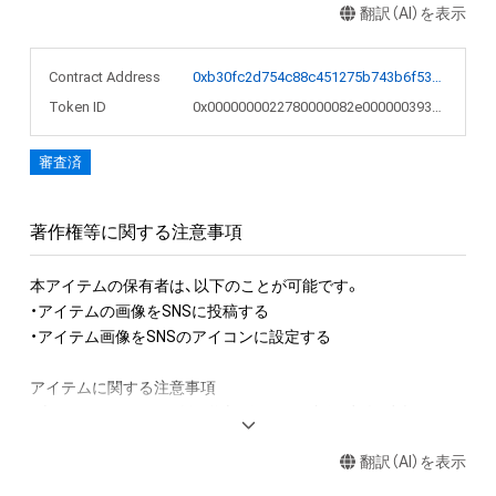
翻訳（AI）を表示
Contract Address
0xb30fc2d754c88c451275b743b6f530f19f643683
Token ID
0x0000000022780000082e000000393b37
審査済
著作権等に関する注意事項
本アイテムの保有者は、以下のことが可能です。

・アイテムの画像をSNSに投稿する

・アイテム画像をSNSのアイコンに設定する

アイテムに関する注意事項

・本アイテムに関する創作物(画像および映像、音楽、商標または
ロゴ等を含みますがこれらに限られません。)にかかる知的財産
翻訳（AI）を表示
権(著作権、特許権、実用新案権、商標権、意匠権その他の知的財
産権(それらの権利を取得し、又はそれらの権利につき登録等を