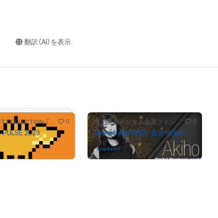
翻訳（AI）を表示
0
0
S-PULSE NFT COLLECTION 『パルコレ』
吉沢明歩デジタル会員ファンクラブ/吉泽明步电子会员粉丝俱乐部
-PULSE 2023
Adam byGMO限定 吉沢明歩デジタル会員証/Adam byGMO限定 吉泽明步粉丝电子会员证#03026
んが保有中
youdie69
さんが保有中