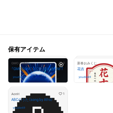
保有アイテム
0
GMO SONIC
新春おみくじ
「GMO SONIC 2025」開催記念NFT
花吉
youdie69
さんが保有中
youdie69
さんが保有中
1
AonH
ABCのうた（song by Afro）
youdie69
さんが保有中