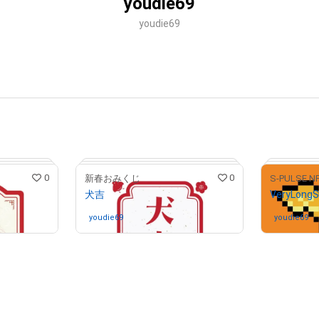
youdie69
youdie69
0
0
新春おみくじ
犬吉
VeryLongS
youdie69
さんが保有中
youdie69
さ