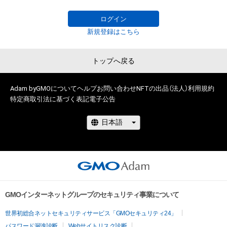
・本アイテムに関する創作物の利用については、公序良俗や法令
に反する利用またはその恐れのある利用など、作成者が不適切
ログイン
新規登録はこちら
トップへ戻る
Adam byGMOについて
ヘルプ
お問い合わせ
NFTの出品（法人）
利用規約
特定商取引法に基づく表記
電子公告
GMOインターネットグループのセキュリティ事業について
世界初総合ネットセキュリティサービス「GMOセキュリティ24」
パスワード漏洩診断
Webサイトリスク診断