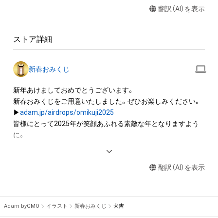
翻訳（AI）を表示
・アイテムの画像を使用してメッセージカードを制作し友達に
送る

ストア詳細
アイテムに関する注意事項

・本アイテムに関する創作物(画像および映像、音楽、商標または
ロゴ等を含みますがこれらに限られません。)にかかる知的財産
新春おみくじ
権(著作権、特許権、実用新案権、商標権、意匠権その他の知的財
産権(それらの権利を取得し、又はそれらの権利につき登録等を
新年あけましておめでとうございます。

出願する権利を含みます。)を意味します。)は、本アイテムの著
新春おみくじをご用意いたしました。ぜひお楽しみください。

作権を有する方、著作隣接権の権利者またはその管理委託を受
▶︎
adam.jp/airdrops/omikuji2025
けている者によって保護されています。そのため、本アイテム
皆様にとって2025年が笑顔あふれる素敵な年となりますよう
を保有していたとしても、本アイテムに関する創作物にかかる
に。

知的財産権を有することを意味しません。

・本アイテムの著作権を有する方、著作隣接権の権利者またはそ
＜過去のおみくじ＞

の管理委託を受けている者からの事前の同意なしに、上記の「本
翻訳（AI）を表示
▶︎
adam.jp/airdrops/omikuji2024
アイテムの保有者が有する権利」の範囲を超えた行為、知的財産
権を侵害するおそれのある行為(改変、公開、配布、逆コンパイ
ル、リバースエンジニアリングを含みますが、これに限定されま
Adam byGMO
イラスト
新春おみくじ
犬吉
せん。)を行うことはできません。
