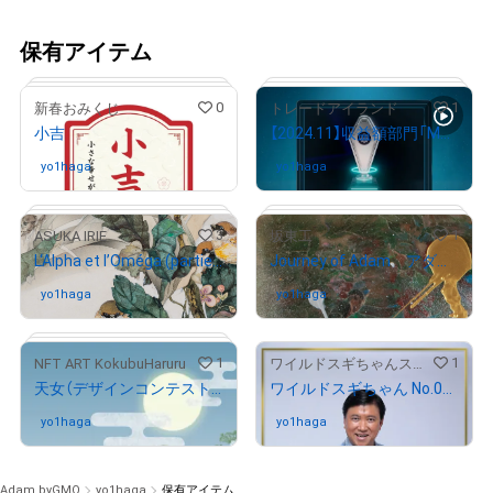
保有アイテム
0
1
新春おみくじ
トレードアイランド
小吉
【2024.11】収益額部門「Monsters Cup」 デジタルトロフィー
yo1haga
さんが保有中
yo1haga
さんが保有中
3
1
ASUKA IRIE
坂東工
L‘Alpha et l’Oméga (partie droite) NFT (image statique 15)
Journey of Adam アダムの旅 1
# 439/777
# 56/100
yo1haga
さんが保有中
yo1haga
さんが保有中
1
1
NFT ART KokubuHaruru
ワイルドスギちゃんストア
天女（デザインコンテスト受賞作品）
ワイルドスギちゃん No.00119
# 6/10
yo1haga
さんが保有中
yo1haga
さんが保有中
# 24/30
Adam byGMO
yo1haga
保有アイテム