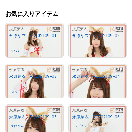
お気に入りアイテム
5
6
永原芽衣
永原芽衣
永原芽衣 RQ202109−01
永原芽衣 RQ202109−02
¥
10,000
SoRA
さんが保有中
売出し（初回販売）
6
7
永原芽衣
永原芽衣
永原芽衣 RQ202109−03
永原芽衣 RQ202109−04
¥
10,000
ぶっ
さんが保有中
売出し（初回販売）
5
5
永原芽衣
永原芽衣
永原芽衣 RQ202109−05
永原芽衣 RQ202109−06
すけさん
さんが保有中
スプノン
さんが保有中