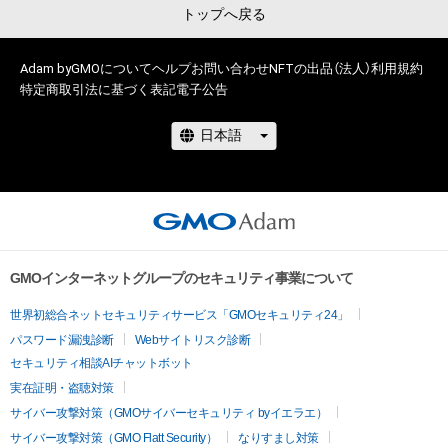
トップへ戻る
Adam byGMOについて
ヘルプ
お問い合わせ
NFTの出品（法人）
利用規約
特定商取引法に基づく表記
電子公告
GMOインターネットグループのセキュリティ事業について
世界初総合ネットセキュリティサービス「GMOセキュリティ24」
パスワード漏洩診断
Webサイトリスク診断
セキュリティ相談AIチャットボット
実在証明・盗聴対策
サイバー攻撃対策（GMOサイバーセキュリティ byイエラエ）
サイバー攻撃対策（GMO Flatt Security）
なりすまし対策