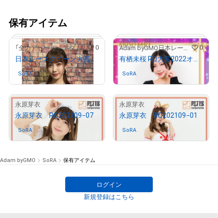
保有アイテム
0
0
「全力アピール～アダムシアター～」NFTストア
Adam byGMO日本レースクイーン大賞2022
日本レースクイーン大賞２０２３ ファイナリスト 赤城ありさのサイン入り写真
有栖未桜 RQ大賞2022オリジナルNFTトレカ
SoRA
さんが保有中
SoRA
さんが保有中
8
5
永原芽衣
永原芽衣
永原芽衣 RQ202109−07
永原芽衣 RQ202109−01
# 1932/2000
SoRA
さんが保有中
SoRA
さんが保有中
Adam byGMO
SoRA
保有アイテム
# 406/1000
ログイン
新規登録はこちら