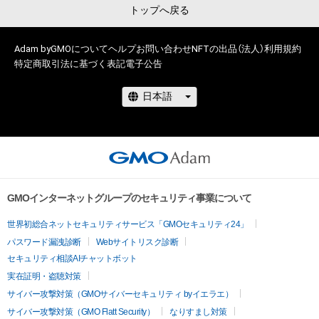
トップへ戻る
Adam byGMOについて
ヘルプ
お問い合わせ
NFTの出品（法人）
利用規約
特定商取引法に基づく表記
電子公告
GMOインターネットグループのセキュリティ事業について
世界初総合ネットセキュリティサービス「GMOセキュリティ24」
パスワード漏洩診断
Webサイトリスク診断
セキュリティ相談AIチャットボット
実在証明・盗聴対策
サイバー攻撃対策（GMOサイバーセキュリティ byイエラエ）
サイバー攻撃対策（GMO Flatt Security）
なりすまし対策