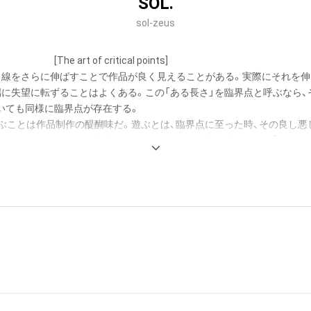
SOL.
sol-zeus
[The art of critical points]

、線をさらに伸ばすことで作品が良く見えることがある。実際にそれを伸
端に失望に転ずることはよくある。この「ある長さ」を臨界点と呼ぶなら、
いても同様に臨界点が存在する。

遊ぶことは作品制作の醍醐味だ。遊ぶとは、臨界点に至った時、その良し悪
態から始まる。その醍醐味を例えるならば、臨界点付近の攻防は「ビック
争うシーソーゲーム」だ。興奮と感動は、自らの感覚を研ぎ澄まし、思い
は新たな表現の扉を次々と開く。

現代美術家協会展にて会員推挙(絵画) 
