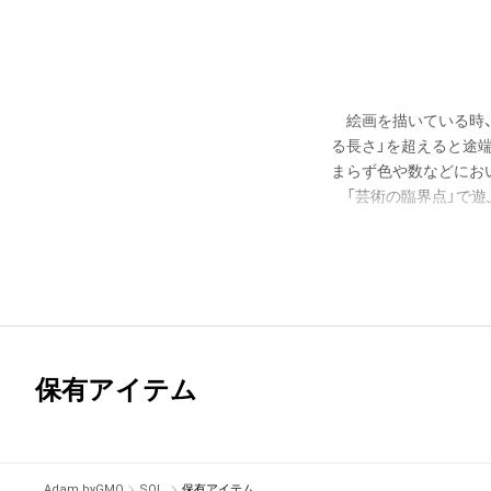
　　　　　　　　　　　　　　　　
　絵画を描いている時
る長さ」を超えると途
まらず色や数などにお
　「芸術の臨界点」で
表現できなくなった状
ボールの試合で１点を
に与える。そしてゲーム
　1996年6月第 52回
保有アイテム
Adam byGMO
SOL.
保有アイテム