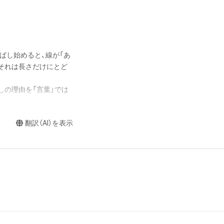
ばし始めると、線が「あ
それは長さだけにとど
しの理由を「言葉」では
タイトルのバスケット
もよらぬ方向や力を作品
翻訳（AI）を表示