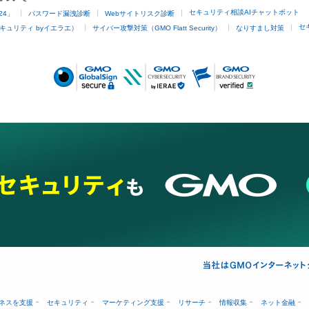
セキュリティ相談AIチャットボット
24」
パスワード漏洩診断
Webサイトリスク診断
セ
キュリティ byイエラエ）
サイバー攻撃対策（GMO Flatt Security）
なりすまし対策
ネスを支援
セキュリティ
マーケティング支援
リサーチ
情報収集
ネット金融