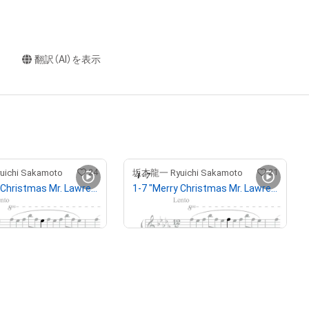
翻訳（AI）を表示
24
21
chi Sakamoto
坂本龍一 Ryuichi Sakamoto
1-6 "Merry Christmas Mr. Lawrence" Ryuichi Sakamoto 坂本 龍一
1-7 "Merry Christmas Mr. Lawrence" Ryuichi Sakamoto 坂本 龍一
¥
1,250,000
保有中