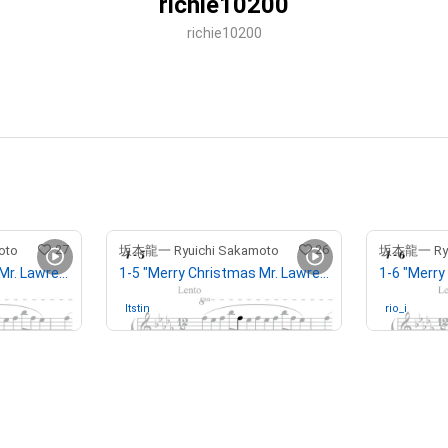
richie10200
richie10200
27
26
oto
坂本龍一 Ryuichi Sakamoto
坂本龍一 Ryui
1-2 "Merry Christmas Mr. Lawrence" Ryuichi Sakamoto 坂本 龍一
1-5 "Merry Christmas Mr. Lawrence" Ryuichi Sakamoto 坂本 龍一
Itstin
さんが保有中
rio_i
さんが