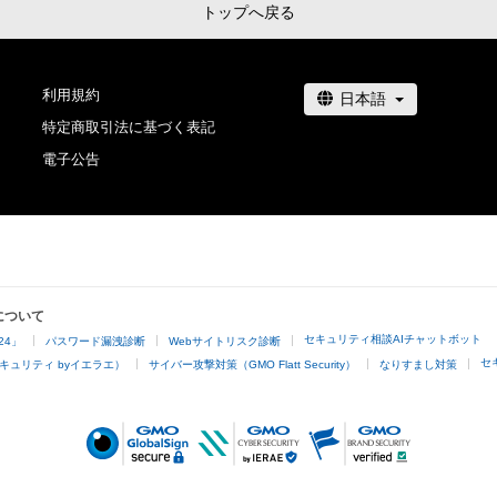
トップへ戻る
利用規約
特定商取引法に基づく表記
電子公告
について
セキュリティ相談AIチャットボット
24」
パスワード漏洩診断
Webサイトリスク診断
セ
キュリティ byイエラエ）
サイバー攻撃対策（GMO Flatt Security）
なりすまし対策