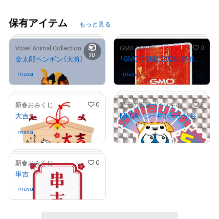
保有アイテム
もっと見る
0
0
Voxel Animal Collection
GMO SONIC
3D
金太郎ペンギン（大将）
「GMO SONIC 2026」開催記念NFT
masa
さんが保有中
masa
さんが保有中
0
2
新春おみくじ
驚安の殿堂 ドン・キホーテ公式NFTストア
大吉
MEGAドン・キホーテ渋谷本店 5周年記念「渋谷ドンペン」
¥
9,000
# 87/200
# 205/675
masa
さんが保有中
0
新春おみくじ
串吉
# 200/556
# 658/777
masa
さんが保有中