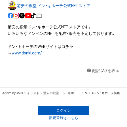
そのため、本アイテムを保有していたとしても、本アイテムに関
驚安の殿堂 ドン・キホーテ公式NFTストア
する創作物にかかる知的財産権を有することを意味しません。

・本アイテムの作成者または第三者のライセンス保有者からの
事前の同意なしに、上記の「本アイテムの保有者が有する権利」
驚安の殿堂ドン・キホーテ公式NFTストアです。

の範囲を超えた行為、知的財産権を侵害するおそれのある行為
いろいろなドンペンのNFTを配布・販売を予定しております。

(改変、公開、配布、逆コンパイル、リバースエンジニアリングを
含みますが、これに限定されません。)を行うことはできませ
ドン・キホーテのWEBサイトはコチラ

ん。

→
www.donki.com/
・本アイテムに関する創作物の利用については、公序良俗や法令
に反する利用またはその恐れのある利用など、株式会社パン・パ
シフィック・インターナショナルホールディングスが不適切で
翻訳（AI）を表示
あると判断した場合、利用をお断りさせていただきます。

・本アイテムの購入、売却および利用に関して、購入者、売却者、
保有者、その他第三者が損害を被った場合、その損害がいかなる
Adam byGMO
イラスト
驚安の殿堂 ドン・キホーテ公式NFTストア
MEGAドン・キホーテ渋谷本店 5周年記念「渋谷ドンペン」
原因で発生したものであっても、本アイテムの作成者または第
三者のライセンス保有者および株式会社パン・パシフィック・イ
ンターナショナルホールディングスは、何らの法的責任も負わ
ログイン
ないものとします。

新規登録はこちら