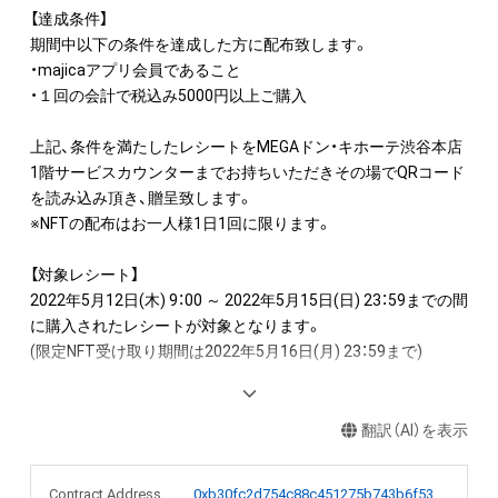
【達成条件】

期間中以下の条件を達成した方に配布致します。

・majicaアプリ会員であること

・１回の会計で税込み5000円以上ご購入

上記、条件を満たしたレシートをMEGAドン・キホーテ渋谷本店 
1階サービスカウンターまでお持ちいただきその場でQRコード
を読み込み頂き、贈呈致します。

※NFTの配布はお一人様1日1回に限ります。

【対象レシート】

2022年5月12日(木) 9：00 ～ 2022年5月15日(日) 23：59までの間
に購入されたレシートが対象となります。

(限定NFT受け取り期間は2022年5月16日(月) 23：59まで)

発行個数は556個限定ですので、欲しい！という方はぜひ渋谷店
にお越し下さい。

翻訳（AI）を表示
※本データの556個目(シリアルNo.556番目)は、（株）パン・パシ
Contract Address
0xb30fc2d754c88c451275b743b6f530f19f643683