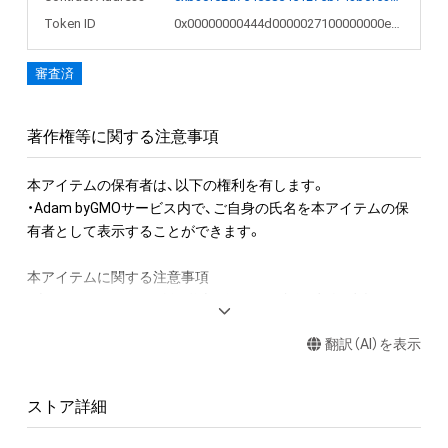
フィック・インターナショナルホールディングスが保管用に取
Token ID
0x00000000444d0000027100000000eca3
得しております。
審査済
著作権等に関する注意事項
本アイテムの保有者は、以下の権利を有します。

・Adam byGMOサービス内で、ご自身の氏名を本アイテムの保
有者として表示することができます。

本アイテムに関する注意事項

・本アイテムに関する創作物(画像および映像、音楽、商標または
ロゴ等を含みますがこれらに限られません。)にかかる知的財産
翻訳（AI）を表示
権(著作権、特許権、実用新案権、商標権、意匠権その他の知的財
産権(それらの権利を取得し、又はそれらの権利につき登録等を
出願する権利を含みます。)を意味します。)は、本アイテムの作
ストア詳細
成者または第三者のライセンス保有者によって保護されていま
す。
