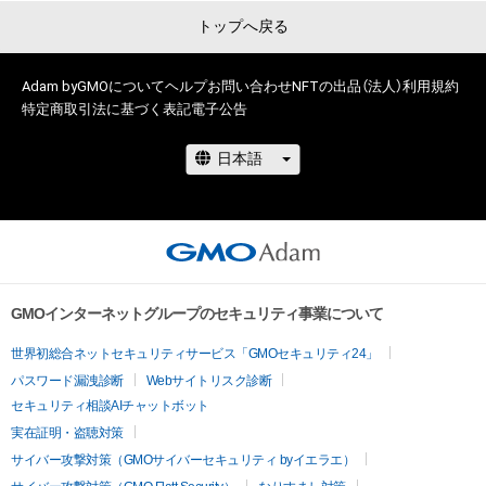
トップへ戻る
form.donpen.com/
Adam byGMOについて
ヘルプ
お問い合わせ
NFTの出品（法人）
利用規約
特定商取引法に基づく表記
電子公告
GMOインターネットグループのセキュリティ事業について
世界初総合ネットセキュリティサービス「GMOセキュリティ24」
パスワード漏洩診断
Webサイトリスク診断
セキュリティ相談AIチャットボット
実在証明・盗聴対策
サイバー攻撃対策（GMOサイバーセキュリティ byイエラエ）