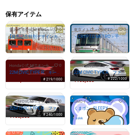
保有アイテム
0
0
東武鉄道公式NFTコレクション
東京メトロ ＜CRYPTO METRO＞
【発売記念特別デザインカード】8111編成（NFT-011）
＜CRYPTO METRO＞千代田線06系
¥
3,800
sskk
さんが保有中
# 3/100
0
0
Honda公式 NFTオンラインショップ
Honda公式 NFTオンラインショップ
22M CIVIC TYPE R キースケッチ
22M CIVIC TYPE R ファイナルスケッチ2
# 38/100
# 222/1000
# 219/1000
¥
100,000
¥
100,000
0
0
Honda公式 NFTオンラインショップ
GMOインターネットグループ公式キャラクター「くまポン」
22M CIVIC TYPE R ファイナルスケッチ1
くまポン_SLEEPY
# 240/1000
¥
100,000
sskk
さんが保有中