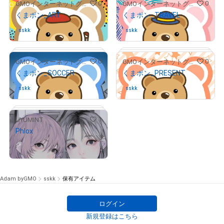
0
0
GMOインターネットグループ公式キャラクター「くまポン」
GMOインターネットグループ公式キャラクター「くまポン」
くまポン_ART
くまポン_TRAVEL
# 111/300
sskk
さんが保有中
sskk
さんが保有中
0
0
GMOインターネットグループ公式キャラクター「くまポン」
GMOインターネットグループ公式キャラクター「くまポン」
くまポン_SOCCER
くまポン_PRESENT
# 201/300
# 155/300
sskk
さんが保有中
sskk
さんが保有中
1
UYUMINT
Phlox
¥
100,000
# 77/300
# 92/100
Adam byGMO
sskk
保有アイテム
ログイン
# 24/100
新規登録はこちら