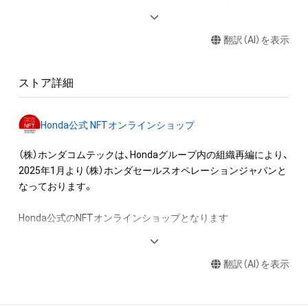
・アイテムの画像を使用してメッセージカードを制作し友達に
送る

翻訳（AI）を表示
アイテムに関する注意事項

・本アイテムに関する創作物(画像および映像、音楽、商標または
ストア詳細
ロゴ等を含みますがこれらに限られません。)にかかる知的財産
権(著作権、特許権、実用新案権、商標権、意匠権その他の知的財
産権(それらの権利を取得し、又はそれらの権利につき登録等を
Honda公式 NFTオンラインショップ
出願する権利を含みます。)を意味します。)は、本アイテムの著
作権を有する方、著作隣接権の権利者またはその管理委託を受
（株）ホンダコムテックは、Hondaグループ内の組織再編により、
けている者によって保護されています。そのため、本アイテム
2025年1月より（株）ホンダセールスオペレーションジャパンと
を保有していたとしても、本アイテムに関する創作物にかかる
なっております。

知的財産権を有することを意味しません。

・本アイテムの著作権を有する方、著作隣接権の権利者またはそ
Honda公式のNFTオンラインショップとなります

の管理委託を受けている者からの事前の同意なしに、上記の「本
アイテムの保有者が有する権利」の範囲を超えた行為、知的財産
＜無料プレゼントは下記URLから取得可能＞

権を侵害するおそれのある行為(改変、公開、配布、逆コンパイ
翻訳（AI）を表示
ル、リバースエンジニアリングを含みますが、これに限定されま
adam.jp/airdrops/Honda_final01_230328?
せん。)を行うことはできません。

aid=ec10d98ab4ea4f40b79b589723049007