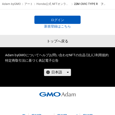
・本アイテムに関する創作物の利用については、公序良俗や法令
Adam byGMO
アート
Honda公式 NFTオンラインショップ
22M CIVIC TYPE R ファイナルスケッチ2
に反する利用またはその恐れのある利用など、作成者が不適切
であると判断した場合、利用をお断りさせていただきます。

adam.jp/airdrops/Honda_final02_230328?
aid=ec10d98ab4ea4f40b79b589723049007
ログイン
このアイテムに関するお問い合わせ先

新規登録はこちら
株式会社ホンダコムテック

TEL 0120-846-366
adam.jp/airdrops/Honda_key_230328?
トップへ戻る
aid=ec10d98ab4ea4f40b79b589723049007
Adam byGMOについて
ヘルプ
お問い合わせ
NFTの出品（法人）
利用規約
特定商取引法に基づく表記
電子公告
adam.jp/guide/howto-airdrop/index.html
※無料プレゼントは上限に達した場合、配布終了いたします。