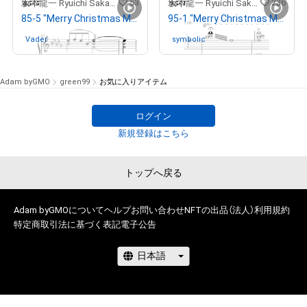
53
236
坂本龍一 Ryuichi Sakamoto
坂本龍一 Ryuichi Sakamoto
85-5 "Merry Christmas Mr. Lawrence" Ryuichi Sakamoto 坂本 龍一
95-1 "Merry Christmas Mr. Lawrence" Ryuichi Sakamoto 坂本 龍一
Vader
さんが保有中
symbolic
さんが保有中
Adam byGMO
green99
お気に入りアイテム
ログイン
新規登録はこちら
トップへ戻る
Adam byGMOについて
ヘルプ
お問い合わせ
NFTの出品（法人）
利用規約
特定商取引法に基づく表記
電子公告