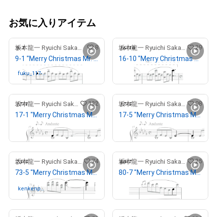
お気に入りアイテム
8
29
坂本龍一 Ryuichi Sakamoto
坂本龍一 Ryuichi Sakamoto
9-1 "Merry Christmas Mr. Lawrence" Ryuichi Sakamoto 坂本 龍一
16-10 "Merry Christmas Mr. Lawrence" Ryuichi Sakamoto 坂本 龍一
fuku_117-
さんが保有中
出庫済
inori1987
132
98
坂本龍一 Ryuichi Sakamoto
坂本龍一 Ryuichi Sakamoto
17-1 "Merry Christmas Mr. Lawrence" Ryuichi Sakamoto 坂本 龍一
17-5 "Merry Christmas Mr. Lawrence" Ryuichi Sakamoto 坂本 龍一
¥
3,000,000
出庫済
74
25
坂本龍一 Ryuichi Sakamoto
坂本龍一 Ryuichi Sakamoto
73-5 "Merry Christmas Mr. Lawrence" Ryuichi Sakamoto 坂本 龍一
80-7 "Merry Christmas Mr. Lawrence" Ryuichi Sakamoto 坂本 龍一
¥
270,000
kenkenpa
さんが保有中
3411