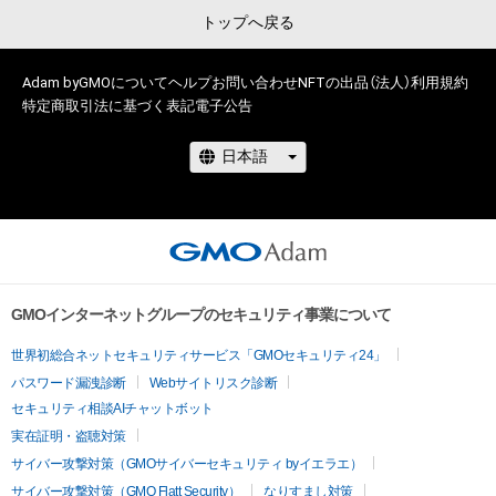
トップへ戻る
Adam byGMOについて
ヘルプ
お問い合わせ
NFTの出品（法人）
利用規約
特定商取引法に基づく表記
電子公告
GMOインターネットグループのセキュリティ事業について
世界初総合ネットセキュリティサービス「GMOセキュリティ24」
パスワード漏洩診断
Webサイトリスク診断
セキュリティ相談AIチャットボット
実在証明・盗聴対策
サイバー攻撃対策（GMOサイバーセキュリティ byイエラエ）
サイバー攻撃対策（GMO Flatt Security）
なりすまし対策