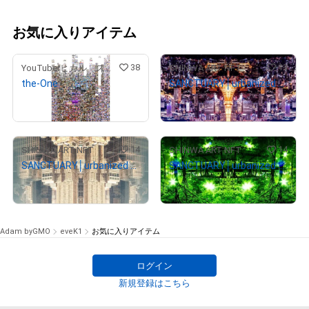
お気に入りアイテム
38
13
YouTuberヒカル スペシャルコンテンツストア
SHINWA ART NFT
the-One
SANCTUARY│urbanized nature No.0386-2-5 Ed.1/1
¥
9,900,000
¥
390,000
14
14
SHINWA ART NFT
SHINWA ART NFT
SANCTUARY│urbanized nature No.3407-3-1 Ed.1/10
SANCTUARY│urbanized nature No.9075-4-1 Ed.1/4
¥
180,000
¥
158,000
Adam byGMO
eveK1
お気に入りアイテム
ログイン
新規登録はこちら