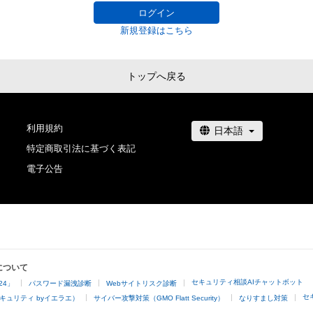
ログイン
新規登録はこちら
トップへ戻る
利用規約
特定商取引法に基づく表記
電子公告
について
セキュリティ相談AIチャットボット
24」
パスワード漏洩診断
Webサイトリスク診断
セ
キュリティ byイエラエ）
サイバー攻撃対策（GMO Flatt Security）
なりすまし対策