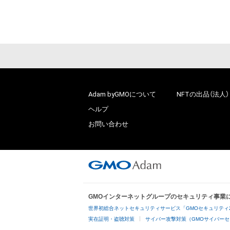
# 69/100
Adam byGMOについて
NFTの出品（法人）
ヘルプ
お問い合わせ
GMOインターネットグループのセキュリティ事業
世界初総合ネットセキュリティサービス「GMOセキュリティ
実在証明・盗聴対策
サイバー攻撃対策（GMOサイバーセ