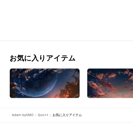
お気に入りアイテム
6
ツチヤ
ツチヤ
空１
空２
kotaka
さんが保有中
Matakana
さんが保有中
Adam byGMO
Qoo++
お気に入りアイテム