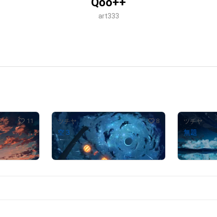
Qoo++
art333
11
8
ツチヤ
ツチヤ
空３
無題
¥
88,000
¥
97,000