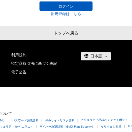
ログイン
新規登録はこちら
トップへ戻る
利用規約
特定商取引法に基づく表記
電子公告
について
セキュリティ相談AIチャットボット
24」
パスワード漏洩診断
Webサイトリスク診断
セ
キュリティ byイエラエ）
サイバー攻撃対策（GMO Flatt Security）
なりすまし対策