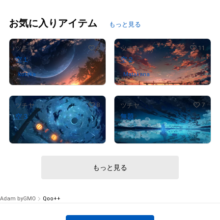
お気に入りアイテム
もっと見る
6
11
ツチヤ
ツチヤ
空１
空２
kotaka
さんが保有中
Matakana
さんが保有中
8
7
ツチヤ
ツチヤ
空３
無題
¥
88,000
¥
97,000
もっと見る
Adam byGMO
Qoo++