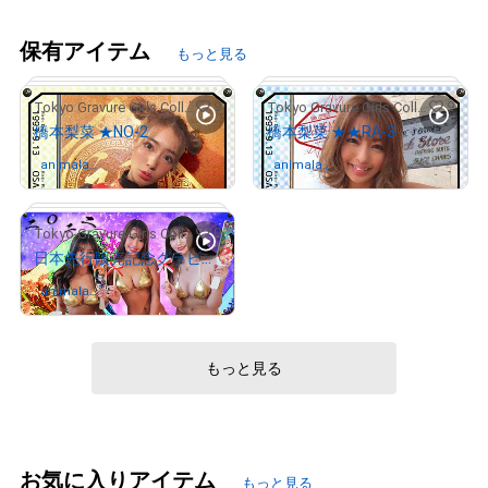
保有アイテム
もっと見る
9
9
Tokyo Gravure Girls Collections
Tokyo Gravure Girls Collections
橋本梨菜 ★NO-2
橋本梨菜 ★★RA-3
animalan
さんが保有中
animalan
さんが保有中
dbeast
dbeast
0
Tokyo Gravure Girls Collections
日本先行販売記念グラビアCGアート
animalan
さんが保有中
dbeast
# 1/50
# 1/50
# 1152/2022
もっと見る
お気に入りアイテム
もっと見る