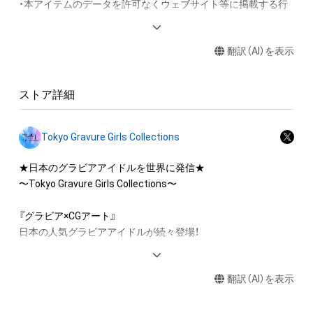
・本アイテムのデータを許可なくウェブサイト等に掲載する行
為

（本アイテムの作成者または第三者のライセンス保有者が認め
翻訳（AI）を表示
た場合を除く）

・本アイテムを商用利用する行為

・本アイテムを加工・複製する行為

ストア詳細
■本アイテムに関する注意事項 

・本アイテムに関する創作物の利用については、公序良俗や法令
Tokyo Gravure Girls Collections
に反する利用またはその恐れのある利用など、作成者が不適切
であると判断した場合、利用をお断りさせていただきます。 

★日本のグラビアアイドルを世界に発信★

・本アイテムの購入、売却および利用に関して、購入者、売却者、
〜Tokyo Gravure Girls Collections〜

保有者、その他第三者が損害を被った場合、その損害がいかなる
原因で発生したものであっても、本アイテムの作成者または第
『グラビア×CGアート』

三者のライセンス保有者は、何らの法的責任も負わないものと
日本の人気グラビアアイドルが続々登場！

します。

セクシーとCGアートが融合する動くデジタルトレーディング
カード！

【このアイテムに関するお問い合わせ先】

翻訳（AI）を表示
tggc-nftart@ax-on.co.jp
twitter.com/tggc2022