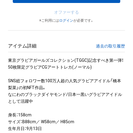
オファーする
※ご利用には
ログイン
が必要です。
アイテム詳細
過去の取引履歴
東京グラビアガールズコレクション(TGGC)記念すべき第一弾！

50枚限定グラビアCGアートトレカ(ノーマル)

SNS総フォロワー数100万人超の人気グラビアアイドル「橋本
梨菜」の初NFT作品。

なにわのブラックダイヤモンド/日本一黒いグラビアアイドル
として活躍中

身長：158cm

サイズ：B88cm／ W58cm／ H85cm

生年月日：9月13日
