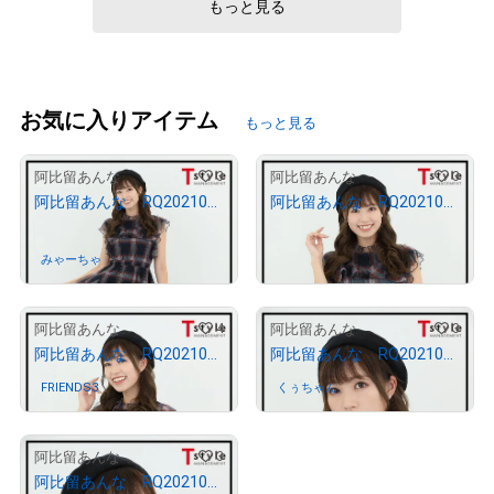
もっと見る
お気に入りアイテム
もっと見る
3
3
阿比留あんな
阿比留あんな
阿比留あんな RQ202109−01
阿比留あんな RQ202109−02
¥
10,000
みゃーちゃ
さんが保有中
売出し（初回販売）
4
3
阿比留あんな
阿比留あんな
阿比留あんな RQ202109−03
阿比留あんな RQ202109−04
FRIENDS3
さんが保有中
くぅちゃん
さんが保有中
3
阿比留あんな
阿比留あんな RQ202109−05