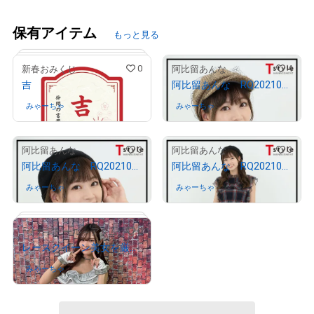
保有アイテム
もっと見る
0
4
新春おみくじ
阿比留あんな
吉
阿比留あんな RQ202109−10
みゃーちゃ
さんが保有中
みゃーちゃ
さんが保有中
3
3
阿比留あんな
阿比留あんな
阿比留あんな RQ202109−05
阿比留あんな RQ202109−01
# 255/777
みゃーちゃ
さんが保有中
みゃーちゃ
さんが保有中
0
「全力アピール～アダムシアター～」NFTストア
レースクイーン美女を厳選紹介！/木村楓
みゃーちゃ
さんが保有中
# 73/2000