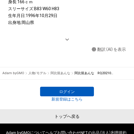
身長:166ｃｍ 

スリーサイズ:B83 W60 H83 

生年月日:1996年10月29日

出身地:岡山県

<IMAGE GIRL>

2020−2021　 D’STATIONフレッシュエンジェルズ

翻訳（AI）を表示
2017　ARTA GALSスーパー耐久シリーズ

2016 　SUPER GT にゃんこ大戦争ガールズ
Adam byGMO
人物/モデル
阿比留あんな
阿比留あんな RQ202109−01
ログイン
新規登録はこちら
トップへ戻る
Adam byGMOについて
ヘルプ
お問い合わせ
NFTの出品（法人）
利用規約