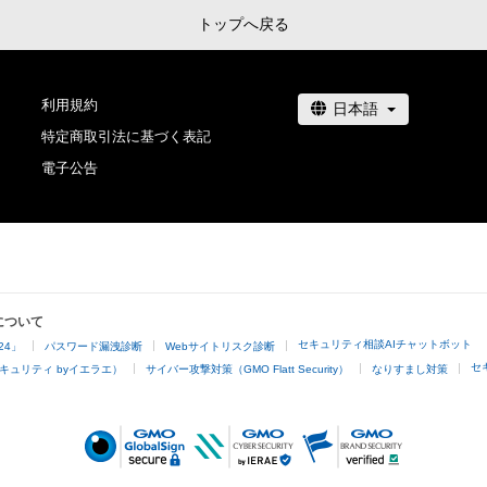
トップへ戻る
利用規約
特定商取引法に基づく表記
電子公告
について
セキュリティ相談AIチャットボット
24」
パスワード漏洩診断
Webサイトリスク診断
セ
キュリティ byイエラエ）
サイバー攻撃対策（GMO Flatt Security）
なりすまし対策