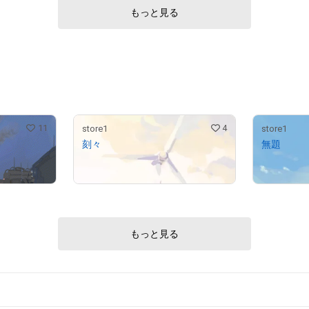
# 485/500
もっと見る
# 11092/29970
11
4
store1
store1
刻々
無題
¥
100,000
¥
180,000
もっと見る