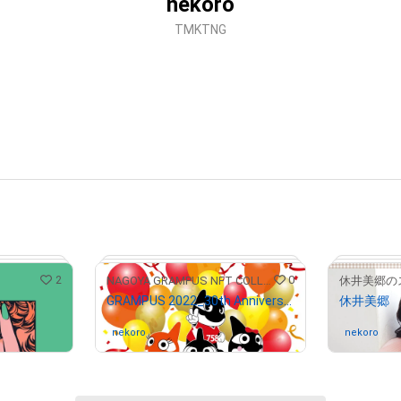
nekoro
TMKTNG
2
0
NAGOYA GRAMPUS NFT COLLECTION
休井美郷の
GRAMPUS 2022_30th Anniversary
休井美郷
nekoro
さんが保有中
nekoro
さん