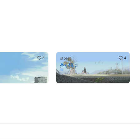
# 639/1000
5
4
store1
鳧が飛ぶ
¥
280,000