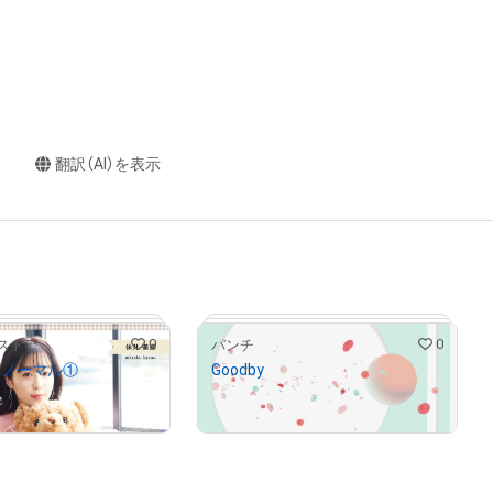
翻訳（AI）を表示
0
0
ストア
パンチ
 ノーマル①
Goodby
¥
5,000
が保有中
# 61/500