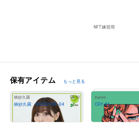
NFT練習用
保有アイテム
もっと見る
10
林紗久羅
Kamin
林紗久羅 RQ202109−04
CRY #1
¥
8,000
¥
3,500