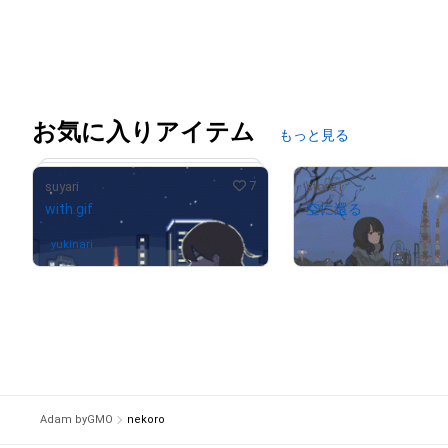
お気に入りアイテム
もっと見る
7
suyari
store1
with.gif
空に還る
yukinari
さんが保有中
出庫済
# 46/50
Adam byGMO
nekoro