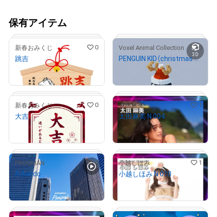
保有アイテム
0
0
新春おみくじ
Voxel Animal Collection
3D
跳吉
PENGUIN KID（christmas style）
¥
1,000
¥
1,000
0
1
新春おみくじ
太田麻美
大吉
太田麻美 N 004
¥
1,000
¥
500
# 500/777
# 67/100
0
1
FROGMAN
小越しほみ
A Bando
小越しほみ N 010
¥
500
¥
500
# 525/777