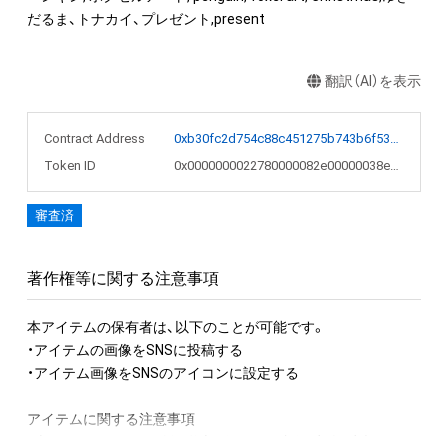
だるま、トナカイ、プレゼント,present
翻訳（AI）を表示
Contract Address
0xb30fc2d754c88c451275b743b6f530f19f643683
Token ID
0x0000000022780000082e00000038e54f
審査済
著作権等に関する注意事項
本アイテムの保有者は、以下のことが可能です。

・アイテムの画像をSNSに投稿する

・アイテム画像をSNSのアイコンに設定する

アイテムに関する注意事項

・本アイテムに関する創作物(画像および映像、音楽、商標または