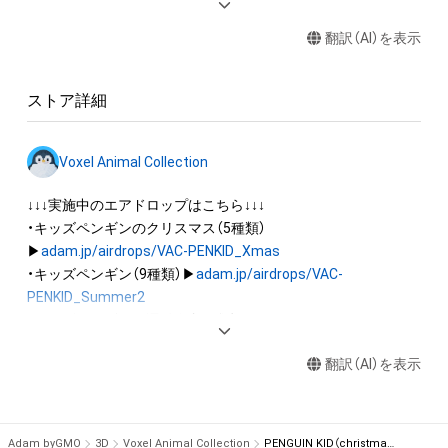
ロゴ等を含みますがこれらに限られません。)にかかる知的財産
翻訳（AI）を表示
権(著作権、特許権、実用新案権、商標権、意匠権その他の知的財
産権(それらの権利を取得し、又はそれらの権利につき登録等を
出願する権利を含みます。)を意味します。)は、本アイテムの著
ストア詳細
作権を有する方、著作隣接権の権利者またはその管理委託を受
けている者によって保護されています。そのため、本アイテム
を保有していたとしても、本アイテムに関する創作物にかかる
Voxel Animal Collection
知的財産権を有することを意味しません。

・本アイテムの著作権を有する方、著作隣接権の権利者またはそ
↓↓↓実施中のエアドロップはこちら↓↓↓

の管理委託を受けている者からの事前の同意なしに、上記の「本
・キッズペンギンのクリスマス（5種類）
アイテムの保有者が有する権利」の範囲を超えた行為、知的財産
▶
adam.jp/airdrops/VAC-PENKID_Xmas
権を侵害するおそれのある行為(改変、公開、配布、逆コンパイ
・キッズペンギン（9種類）▶
adam.jp/airdrops/VAC-
ル、リバースエンジニアリングを含みますが、これに限定されま
PENKID_Summer2
せん。)を行うことはできません。

・キッズペンギンの運動会（7種類）▶
adam.jp/airdrops/VAC-
・本アイテムに関する創作物の利用については、公序良俗や法令
PENKID_SportsDay
に反する利用またはその恐れのある利用など、作成者が不適切
翻訳（AI）を表示
・イヌ（5種類）▶
adam.jp/airdrops/VAC-DOG05
・ハムスター（6種類）▶
adam.jp/airdrops/VAC-HAM
・フクロウ（3種類）▶
adam.jp/airdrops/VAC-OWL
Adam byGMO
3D
Voxel Animal Collection
PENGUIN KID（christmas style）