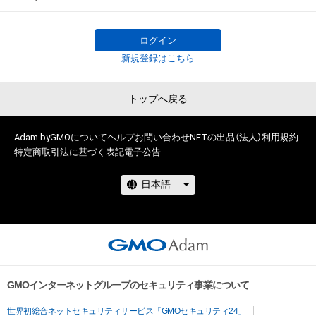
・サマー（5種類）▶
adam.jp/airdrops/VAC-Summer24
・お正月（5種類）▶
adam.jp/airdrops/VAC-NY2024
ログイン
新規登録はこちら
トップへ戻る
Adam byGMOについて
ヘルプ
お問い合わせ
NFTの出品（法人）
利用規約
特定商取引法に基づく表記
電子公告
GMOインターネットグループのセキュリティ事業について
世界初総合ネットセキュリティサービス「GMOセキュリティ24」