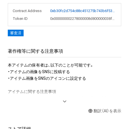
Contract Address
0xb30fc2d754c88c451275b743b6f530f19f643683
Token ID
0x000000002278000008d800000038f164
審査済
著作権等に関する注意事項
本アイテムの保有者は、以下のことが可能です。

・アイテムの画像をSNSに投稿する

・アイテム画像をSNSのアイコンに設定する

アイテムに関する注意事項

・本アイテムに関する創作物(画像および映像、音楽、商標または
ロゴ等を含みますがこれらに限られません。)にかかる知的財産
翻訳（AI）を表示
権(著作権、特許権、実用新案権、商標権、意匠権その他の知的財
産権(それらの権利を取得し、又はそれらの権利につき登録等を
出願する権利を含みます。)を意味します。)は、本アイテムの著
ストア詳細