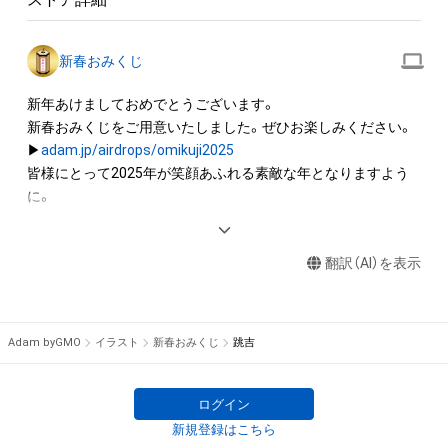
作権を有する方、著作隣接権の権利者またはその管理委託を受
けている者によって保護されています。そのため、本アイテム
を保有していたとしても、本アイテムに関する創作物にかかる
新春おみくじ
知的財産権を有することを意味しません。

・本アイテムの著作権を有する方、著作隣接権の権利者またはそ
新年あけましておめでとうございます。

の管理委託を受けている者からの事前の同意なしに、上記の「本
新春おみくじをご用意いたしました。ぜひお楽しみください。

アイテムの保有者が有する権利」の範囲を超えた行為、知的財産
▶︎
adam.jp/airdrops/omikuji2025
権を侵害するおそれのある行為(改変、公開、配布、逆コンパイ
皆様にとって2025年が笑顔あふれる素敵な年となりますよう
ル、リバースエンジニアリングを含みますが、これに限定されま
に。

せん。)を行うことはできません。

・本アイテムに関する創作物の利用については、公序良俗や法令
＜過去のおみくじ＞

に反する利用またはその恐れのある利用など、作成者が不適切
翻訳（AI）を表示
▶︎
adam.jp/airdrops/omikuji2024
Adam byGMO
イラスト
新春おみくじ
跳吉
ログイン
新規登録はこちら