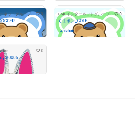
0
0
GMOインターネットグループ公式キャラクター「くまポン」
GMOインターネットグループ公式キャラクター「くまポン」
OCCER
くまポン_GOLF
んが保有中
tahichan
さんが保有中
3
ction
dy #0005
んが保有中
# 188/300
# 213/300