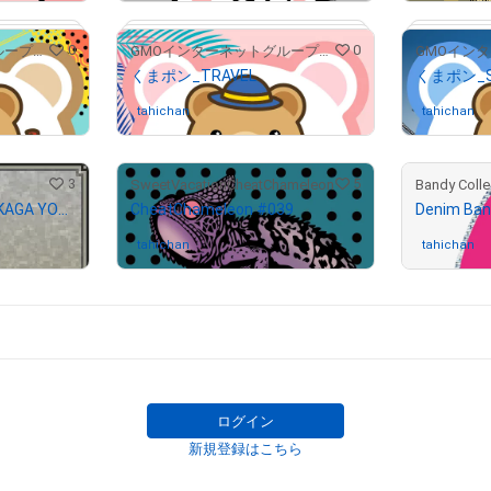
# 22/100
0
0
GMOインターネットグループ公式キャラクター「くまポン」
GMOインターネットグループ公式キャラクター「くまポン」
くまポン_TRAVEL
くまポン_S
tahichan
さんが保有中
tahichan
さ
3
5
SweetVacationCheatChameleon
Bandy Colle
【#13】足利義輝 / ASHIKAGA YOSHITERU
CheatChameleon #039
Denim Ban
tahichan
さんが保有中
tahichan
さ
# 23/300
# 297/300
ログイン
新規登録はこちら