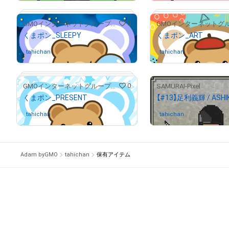
0
GMOインターネットグループ公式キャラクター「くまポン」
くまポン_SLEEPY
くまポン_ART
tahichan
さんが保有中
tahichan
さんが保有中
0
GMOインターネットグループ公式キャラクター「くまポン」
SAMURAI-Pixel
くまポン_PRESENT
tahichan
さんが保有中
tahichan
さんが保有中
# 287/300
Adam byGMO
tahichan
保有アイテム
# 92/100