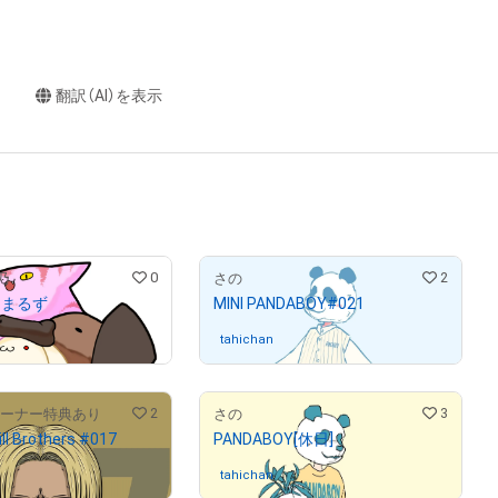
翻訳（AI）を表示
0
2
乃
さの
にまるず
MINI PANDABOY#021
んが保有中
tahichan
さんが保有中
2
3
オーナー特典あり
さの
ll Brothers #017
PANDABOY[休日]
んが保有中
tahichan
さんが保有中