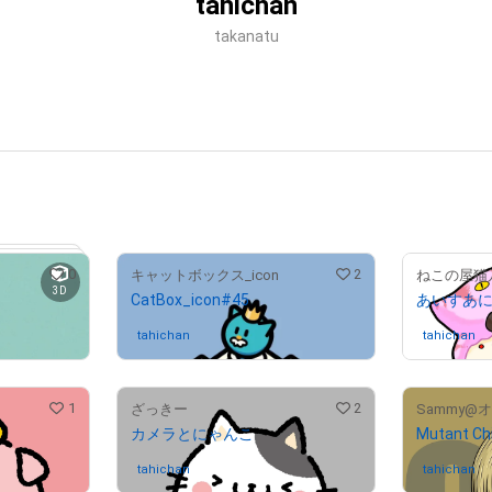
tahichan
takanatu
0
2
キャットボックス_icon
ねこの屋猫
3D
CatBox_icon#45
あいすあ
tahichan
さんが保有中
tahichan
さ
1
2
ざっきー
Sammy@
カメラとにゃんこ
Mutant Chi
tahichan
さんが保有中
tahichan
さ