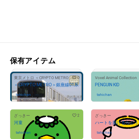
保有アイテム
0
東京メトロ ＜CRYPTO METRO＞
Voxel Animal Collection
＜CRYPTO METRO＞銀座線01系
PENGUIN KID
tahichan
さんが保有中
tahichan
さんが保有中
2
ざっきー
ざっきー
# 87/100
河童
ハートを届けるらぶぅ
tahichan
さんが保有中
tahichan
さんが保有中