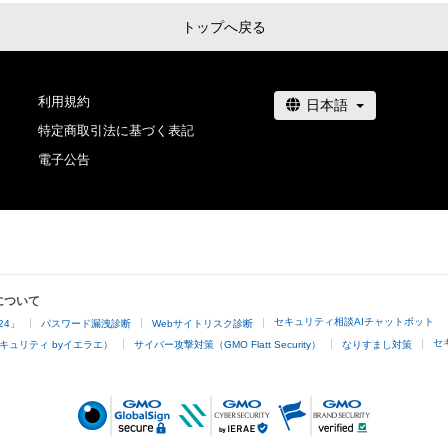
トップへ戻る
利用規約
特定商取引法に基づく表記
電子公告
について
セキュリティ相談AIチャットボット
24」
パスワード漏洩診断
Webサイトリスク診断
セ
キュリティ byイエラエ）
サイバー攻撃対策（GMO Flatt Security）
なりすまし対策