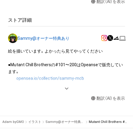
翻訳（AI）を表示
・アイテムの画像を使用してメッセージカードを制作し友達に
送る

・アイテム画像を使用し、個人利用する用のグッズや商品を制作
ストア詳細
する

・アイテム画像を使用した二次創作物（ご自身で描いたイラスト
など）を作成する

Sammy@オーナー特典あり
アイテムに関する注意事項

絵を描いています。よかったら見てやってください

・本アイテムに関する創作物(画像および映像、音楽、商標または
ロゴ等を含みますがこれらに限られません。)にかかる知的財産
●Mutant Chill Brothersの#101〜200はOpeanseで販売してい
権(著作権、特許権、実用新案権、商標権、意匠権その他の知的財
ます。

産権(それらの権利を取得し、又はそれらの権利につき登録等を
opensea.io/collection/sammy-mcb
出願する権利を含みます。)を意味します。)は、本アイテムの著
作権を有する方、著作隣接権の権利者またはその管理委託を受
●オーナー特典について

けている者によって保護されています。そのため、本アイテム
翻訳（AI）を表示
LINEのオープンチャットにてAdambyGMOで販売する作品の先
を保有していたとしても、本アイテムに関する創作物にかかる
行公開・新シリーズの情報公開などを、先行して行います。

知的財産権を有することを意味しません。

Twitter・インスタのDMにてコンタクトをとって頂ければ招待
・本アイテムの著作権を有する方、著作隣接権の権利者またはそ
させていただきます。

Adam byGMO
イラスト
Sammy@オーナー特典あり
Mutant Chill Brothers #017
の管理委託を受けている者からの事前の同意なしに、上記の「本
アイテムの保有者が有する権利」の範囲を超えた行為、知的財産