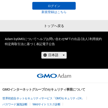
●NFTを始めたきっかけ

権を侵害するおそれのある行為(改変、公開、配布、逆コンパイ
コロナが世界規模で猛威を振るう中、日本でも緊急事態宣言が
ログイン
ル、リバースエンジニアリングを含みますが、これに限定されま
発足された2020年4月。

新規登録はこちら
せん。)を行うことはできません。

仕事も無くなり自宅時間が増えたタイミングでデジタルイラス
・本アイテムに関する創作物の利用については、公序良俗や法令
トを始めました。

トップへ戻る
に反する利用またはその恐れのある利用など、作成者が不適切
当時はNFTなんて存在も知らなかったものの「好き」という気持
であると判断した場合、利用をお断りさせていただきます。

ちだけで今日まで絵を描き続けています。

・本アイテムの購入、売却および利用に関して、購入者、売却者、
Adam byGMOについて
ヘルプ
お問い合わせ
NFTの出品（法人）
利用規約
保有者、その他第三者が損害を被った場合、その損害がいかなる
特定商取引法に基づく表記
電子公告
ここで販売している作品はAdam byGMOでのみの取り扱いで
原因で発生したものであっても、本アイテムの著作権を有する
す。

方、著作隣接権の権利者またはその管理委託を受けている者は、
●opensea等への出庫について

Adam以外への出庫を行う際はTwitter又はInstagramのDMに
てコンタクトをお願いします。

インスタ・Twitterに最新情報あげてますのでよかったらフォロ
ーしてください。

GMOインターネットグループのセキュリティ事業について
世界初総合ネットセキュリティサービス「GMOセキュリティ24」
Instagram 
www.instagram.com/o_sammy_t/
パスワード漏洩診断
Webサイトリスク診断
Twitter 
twitter.com/O_Sammy_T