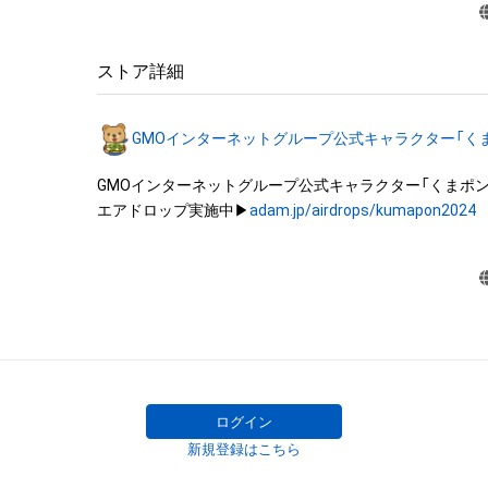
禁止されております。

・本アイテムを加工・複製する行為は禁止されております。
・本アイテムに関する創作物（画像および映像、音楽、商標
ストア詳細
みますがこれらに限られません。）にかかる知的財産権（著
用新案権、商標権、意匠権その他の知的財産権（それらの権
GMOインターネットグループ公式キャラクター「く
それらの権利につき登録等を出願する権利を含みます。）
は、本アイテムの作成者または第三者のライセンス保有
GMOインターネットグループ公式キャラクター「くまポン」
れています。そのため、本アイテムを保有していたとして
エアドロップ実施中▶
adam.jp/airdrops/kumapon2024
関する創作物にかかる知的財産権を有することを意味しませ
・本アイテムの作成者または第三者のライセンス保有者か
なしに、知的財産権を侵害するおそれのある行為（改変、配
ル、リバースエンジニアリングを含みますが、これに限定
行うことはできません。 

・本アイテムに関する創作物の利用については、公序良俗
用またはその恐れのある利用など、本アイテムの作成者
イセンス保有者が不適切であると判断した場合、利用を
だきます。 

ログイン
・本アイテムの購入、売却および利用に関して、購入者、売
新規登録はこちら
他第三者が損害を被った場合、その損害がいかなる原因