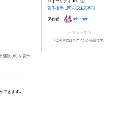
ロイヤリティ
：
0%
著作権等に関する注意事項
保有者：
tahichan
オファーする
※ご利用には
ログイン
が必要です。
翻訳（AI）を表示
できます。 

、頒布する行為は