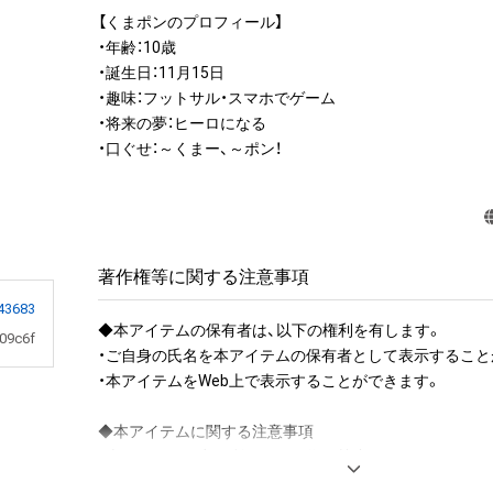
【くまポンのプロフィール】

・年齢：10歳

・誕生日：11月15日

・趣味：フットサル・スマホでゲーム

・将来の夢：ヒーロになる

・口ぐせ：～くまー、～ポン！
著作権等に関する注意事項
43683
◆本アイテムの保有者は、以下の権利を有します。

09c6f
・ご自身の氏名を本アイテムの保有者として表示することが
・本アイテムをWeb上で表示することができます。

◆本アイテムに関する注意事項 

・本アイテムを商用利用する行為は禁止されております。

・本アイテムを印刷し公衆に向けて展示、販売、譲渡、貸与