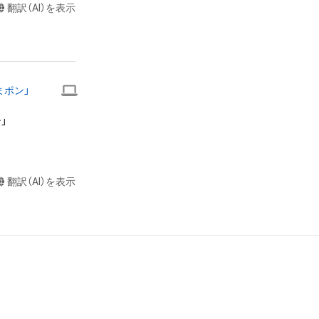
翻訳（AI）を表示


またはロゴ等を含
作権、特許権、実
利を取得し、又は
まポン」
を意味します。）
者によって保護さ


も、本アイテムに
ん。 

らの事前の同意
布、逆コンパイ
翻訳（AI）を表示
されません。）を
や法令に反する利
または第三者のラ
お断りさせていた
却者、保有、その
で発生したもので