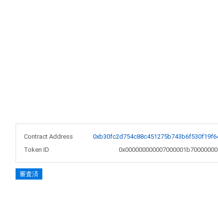
Contract Address
0xb30fc2d754c88c451275b743b6f530f19f6
Token ID
0x000000000007000001b70000000
審査済