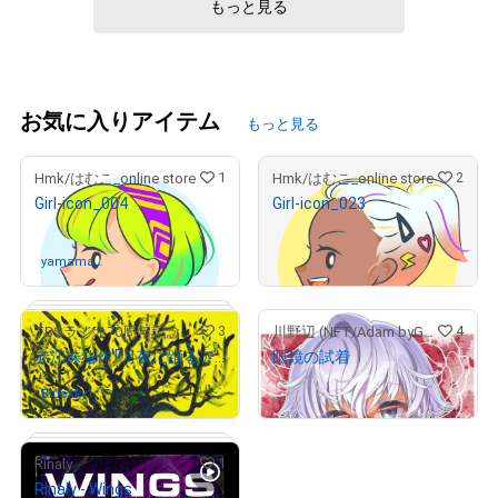
もっと見る
お気に入りアイテム
もっと見る
1
2
Hmk/はむこ_online store
Hmk/はむこ_online store
Girl-icon_004
Girl-icon_023
¥
5,000
yamama1
さんが保有中
売出し（初回販売）
968
3
4
TBSラジオ70周年記念 NFTアート作品ストア
川野辺 (NFT/Adam byGMO)
赤江珠緒作「月夜に踊るアフリカの木」デジタル版
眼鏡の試着
¥
18,000
Bluesky11
さんが保有中
22
1
Rinaly
# 2/20
Rinaly - Wings