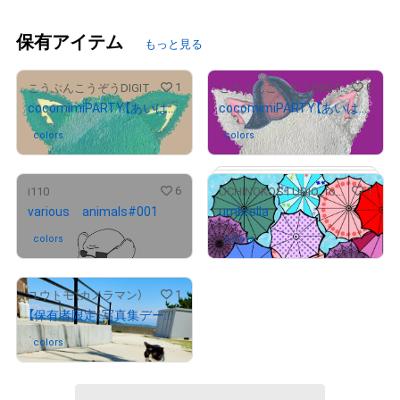
保有アイテム
もっと見る
1
0
こうぶんこうぞうDIGITALcocoart NFT
こうぶんこうぞうDIGITALcocoart NFT
cocomimiPARTY【あいはかつ】TI#c014
cocomimiPARTY【あいはかつ】WH#c016
colors
さんが保有中
colors
さんが保有中
6
1
i110
UCHINOKOSTUDIO_foNfoN
various animals#001
umbrella
colors
さんが保有中
colors
さんが保有中
1
ユウトモ（カメラマン）
【保有者限定：写真集データ付き】猫写真
colors
さんが保有中
# 1/3