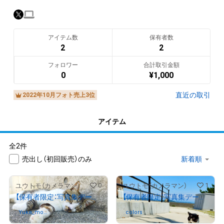
アイテム数
保有者数
2
2
フォロワー
合計取引金額
0
¥
1,000
直近の取引
2022年10月フォト売上3位
アイテム
全2件
売出し（初回販売）のみ
0
1
ユウトモ（カメラマン）
ユウトモ（カメラマン）
【保有者限定：写真集データ付き】猫写真
【保有者限定：写真集データ付き】猫写真
Yuka_mou
さんが保有中
colors
さんが保有中
ket