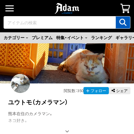
カテゴリー
プレミアム
特集・イベント
ランキング
ギャラリ
閲覧数
：
350
フォロー
シェア
ユウトモ（カメラマン）
熊本在住のカメラマン。

ネコ好き。
翻訳（AI）を表示