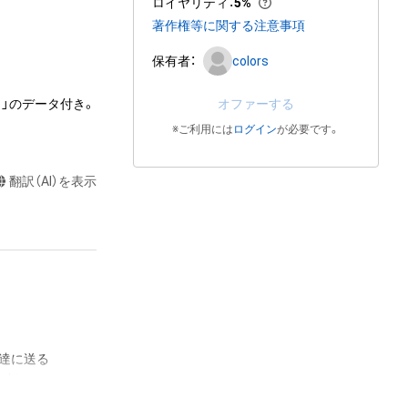
ロイヤリティ
：
5%
著作権等に関する注意事項
保有者：
colors
オファーする
※ご利用には
ログイン
が必要です。
翻訳（AI）を表示
達に送る

制作する
