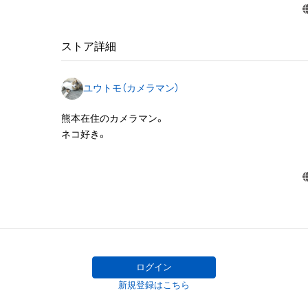
アイテムに関する注意事項

・本アイテムに関する創作物(画像および映像、音楽、商標
みますがこれらに限られません。)にかかる知的財産権(著
ストア詳細
用新案権、商標権、意匠権その他の知的財産権(それらの権
それらの権利につき登録等を出願する権利を含みます。)を
ユウトモ（カメラマン）
は、本アイテムの著作権を有する方、著作隣接権の権利者
託を受けている者によって保護されています。そのため、
熊本在住のカメラマン。

有していたとしても、本アイテムに関する創作物にかか
ネコ好き。
することを意味しません。

・本アイテムの著作権を有する方、著作隣接権の権利者ま
を受けている者からの事前の同意なしに、上記の「本アイ
する権利」の範囲を超えた行為、知的財産権を侵害するお
(改変、公開、配布、逆コンパイル、リバースエンジニアリ
これに限定されません。)を行うことはできません。

・本アイテムに関する創作物の利用については、公序良俗
用またはその恐れのある利用など、作成者が不適切である
利用をお断りさせていただきます。

ログイン
・本アイテムの購入、売却および利用に関して、購入者、売
新規登録はこちら
の他第三者が損害を被った場合、その損害がいかなる原