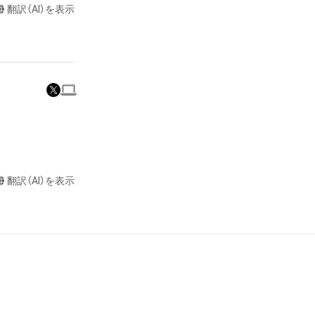
翻訳（AI）を表示
またはロゴ等を含
作権、特許権、実
利を取得し、又は
意味します。)
またはその管理委
本アイテムを保
る知的財産権を有
たはその管理委託
テムの保有者が有
翻訳（AI）を表示
それのある行為
ングを含みますが、
や法令に反する利
と判断した場合、
却者、保有者、そ
因で発生したもの