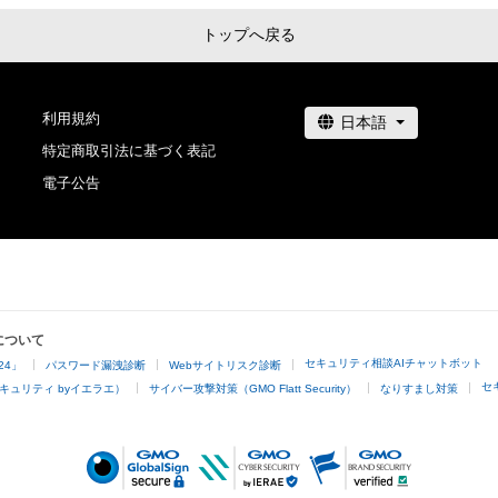
であっても、本アイテムの著作権を有する方、著作隣接権
トップへ戻る
利用規約
特定商取引法に基づく表記
電子公告
について
セキュリティ相談AIチャットボット
24」
パスワード漏洩診断
Webサイトリスク診断
セ
キュリティ byイエラエ）
サイバー攻撃対策（GMO Flatt Security）
なりすまし対策