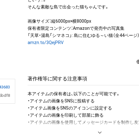
そんな素敵な島で出会った猫ちゃんです。

画像サイズ：縦6000px×横8000px

保有者限定コンテンツ：Amazonで発売中の写真集

amzn.to/3QejPRV
著作権等に関する注意事項
43683
本アイテムの保有者は、以下のことが可能です。

5bdf8
・アイテムの画像をSNSに投稿する

・アイテム画像をSNSのアイコンに設定する

・アイテムの画像を印刷して部屋に飾る

・アイテムの画像を使用してメッセージカードを制作し友
・アイテム画像を使用し、個人利用する用のグッズや商品を