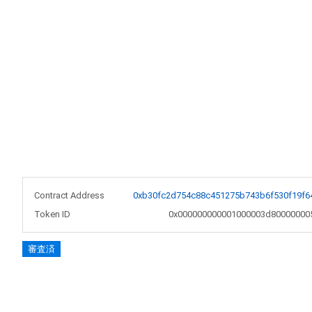
Contract Address
0xb30fc2d754c88c451275b743b6f530f19f6
Token ID
0x000000000001000003d80000000
審査済